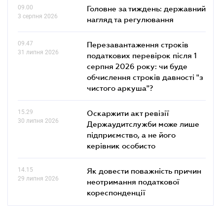
09.00
Головне за тиждень: державний
3 серпня 2026
нагляд та регулювання
09.47
Перезавантаження строків
31 липня 2026
податкових перевірок після 1
серпня 2026 року: чи буде
обчислення строків давності "з
чистого аркуша"?
15.29
Оскаржити акт ревізії
30 липня 2026
Держаудитслужби може лише
підприємство, а не його
керівник особисто
14.15
Як довести поважність причин
29 липня 2026
неотримання податкової
кореспонденції