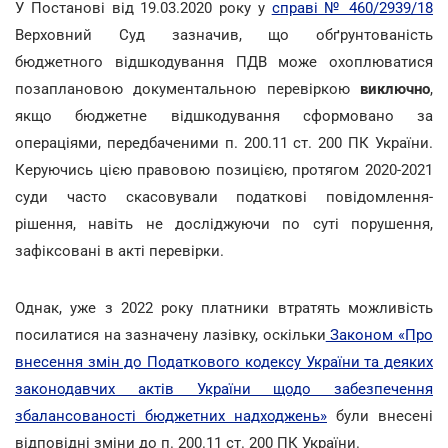
У Постанові від 19.03.2020 року у
справі № 460/2939/18
Верховний Суд зазначив, що обґрунтованість
бюджетного відшкодування ПДВ може охоплюватися
позаплановою документальною перевіркою
виключно
,
якщо бюджетне відшкодування сформовано за
операціями, передбаченими п. 200.11 ст. 200 ПК України.
Керуючись цією правовою позицією, протягом 2020-2021
суди часто скасовували податкові повідомлення-
рішення, навіть не досліджуючи по суті порушення,
зафіксовані в акті перевірки.
Однак, уже з 2022 року платники втратять можливість
посилатися на зазначену лазівку, оскільки
Законом «Про
внесення змін до Податкового кодексу України та деяких
законодавчих актів України щодо забезпечення
збалансованості бюджетних надходжень»
були внесені
відповідні зміни до п. 200.11 ст. 200 ПК України.