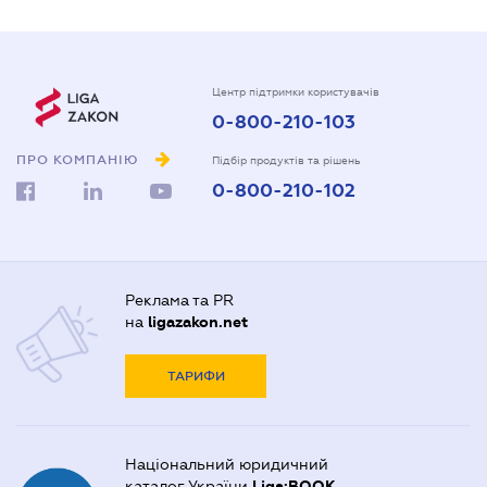
Центр підтримки користувачів
0-800-210-103
ПРО КОМПАНІЮ
Підбір продуктів та рішень
0-800-210-102
Реклама та PR
на
ligazakon.net
ТАРИФИ
Національний юридичний
каталог України
Liga:BOOK