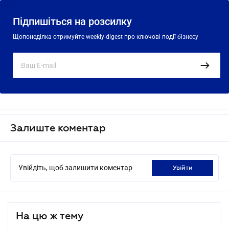
Підпишіться на розсилку
Щопонеділка отримуйте weekly-digest про ключові події бізнесу
Залиште коментар
Увійдіть, щоб залишити коментар
увійти
На цю ж тему