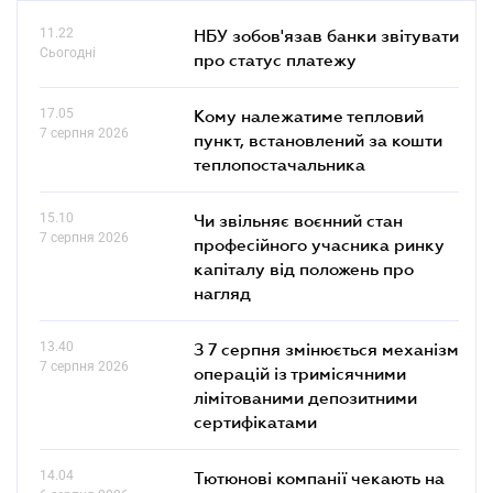
11.22
НБУ зобов'язав банки звітувати
Сьогодні
про статус платежу
17.05
Кому належатиме тепловий
7 серпня 2026
пункт, встановлений за кошти
теплопостачальника
15.10
Чи звільняє воєнний стан
7 серпня 2026
професійного учасника ринку
капіталу від положень про
нагляд
13.40
З 7 серпня змінюється механізм
7 серпня 2026
операцій із тримісячними
лімітованими депозитними
сертифікатами
14.04
Тютюнові компанії чекають на