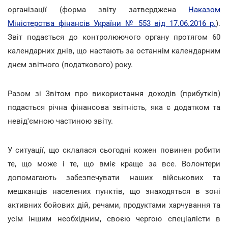
організації (форма звіту затверджена
Наказом
Міністерства фінансів України № 553 від 17.06.2016 р.
).
Звіт подається до контролюючого органу протягом 60
календарних днів, що настають за останнім календарним
днем звітного (податкового) року.
Разом зі Звітом про використання доходів (прибутків)
подається річна фінансова звітність, яка є додатком та
невід'ємною частиною звіту.
У ситуації, що склалася сьогодні кожен повинен робити
те, що може і те, що вміє краще за все. Волонтери
допомагають забезпечувати наших військових та
мешканців населених пунктів, що знаходяться в зоні
активних бойових дій, речами, продуктами харчування та
усім іншим необхідним, своєю чергою спеціалісти в