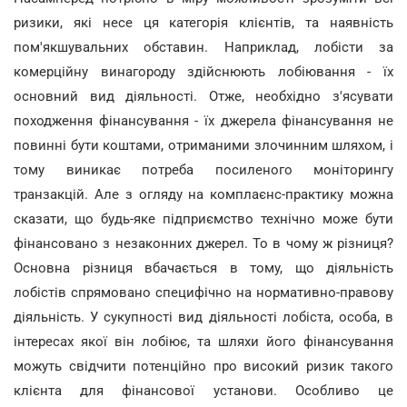
ризики, які несе ця категорія клієнтів, та наявність
пом'якшувальних обставин. Наприклад, лобісти за
комерційну винагороду здійснюють лобіювання - їх
основний вид діяльності. Отже, необхідно з'ясувати
походження фінансування - їх джерела фінансування не
повинні бути коштами, отриманими злочинним шляхом, і
тому виникає потреба посиленого моніторингу
транзакцій. Але з огляду на комплаєнс-практику можна
сказати, що будь-яке підприємство технічно може бути
фінансовано з незаконних джерел. То в чому ж різниця?
Основна різниця вбачається в тому, що діяльність
лобістів спрямовано специфічно на нормативно-правову
діяльність. У сукупності вид діяльності лобіста, особа, в
інтересах якої він лобіює, та шляхи його фінансування
можуть свідчити потенційно про високий ризик такого
клієнта для фінансової установи. Особливо це