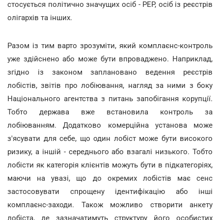
стосується політично значущих осіб - РЕР, осіб із реєстрів
олігархів та інших.
Разом із тим варто зрозуміти, який комплаєнс-контроль
уже здійснено або може бути впроваджено. Наприклад,
згідно із законом заплановано ведення реєстрів
лобістів, звітів про лобіювання, нагляд за ними з боку
Національного агентства з питань запобігання корупції.
Тобто держава вже встановила контроль за
лобіюванням. Додатково комерційна установа може
з'ясувати для себе, що один лобіст може бути високого
ризику, а іншій - середнього або взагалі низького. Тобто
лобісти як категорія клієнтів можуть бути в підкатегоріях,
маючи на увазі, що до окремих лобістів має сенс
застосовувати спрощену ідентифікацію або інші
комплаєнс-заходи. Також можливо створити анкету
лобіста, де зазначатимуть структуру його особистих