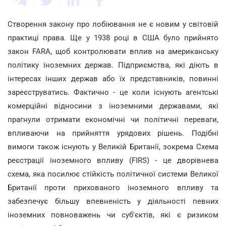
Створення закону про лобіювання не є новим у світовій
практиці права. Ще у 1938 році в США було прийнято
закон FARA, щоб контролювати вплив на американську
політику іноземних держав. Підприємства, які діють в
інтересах інших держав або їх представників, повинні
зареєструватись. Фактично - це коли існують агентські
комерційні відносини з іноземними державами, які
прагнули отримати економічні чи політичні переваги,
впливаючи на прийняття урядових рішень. Подібні
вимоги також існують у Великій Британії, зокрема Схема
реєстрації іноземного впливу (FIRS) - це дворівнева
схема, яка посилює стійкість політичної системи Великої
Британії проти прихованого іноземного впливу та
забезпечує більшу впевненість у діяльності певних
іноземних повноважень чи суб'єктів, які є ризиком