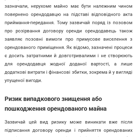
зазначали, нерухоме майно має бути належним чином
повернено орендодавцю на підставі відповідного акта
приймання-передання. Тому зазвичай поряд із позовом
про розірвання договору оренди орендодавець також
заявляє позовні вимоги про примусове виселення з
орендованого приміщення. Як відомо, зазначені процеси
є досить затратними й довготривалими і не створюють
для орендодавця жодної доданої вартості, а лише
додаткові витрати і фінансові збитки, зокрема й у вигляді
упущеної вигоди.
Ризик випадкового знищення або
пошкодження орендованого майна
Зазвичай цей вид ризику може виникати вже після
підписання договору оренди і прийняття орендованих