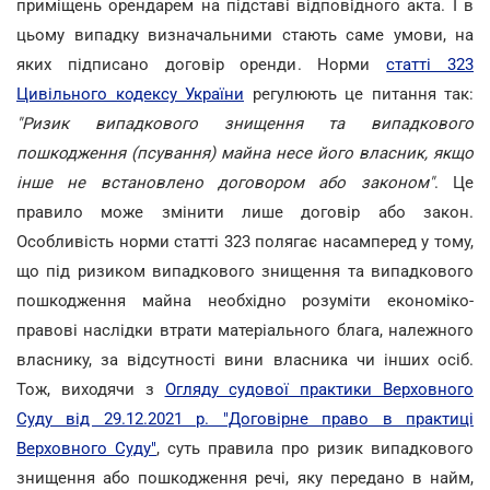
приміщень орендарем на підставі відповідного акта. І в
цьому випадку визначальними стають саме умови, на
яких підписано договір оренди. Норми
статті 323
Цивільного кодексу України
регулюють це питання так:
"Ризик випадкового знищення та випадкового
пошкодження (псування) майна несе його власник, якщо
інше не встановлено договором або законом"
. Це
правило може змінити лише договір або закон.
Особливість норми статті 323 полягає насамперед у тому,
що під ризиком випадкового знищення та випадкового
пошкодження майна необхідно розуміти економіко-
правові наслідки втрати матеріального блага, належного
власнику, за відсутності вини власника чи інших осіб.
Тож, виходячи з
Огляду судової практики Верховного
Суду від 29.12.2021 р. "Договірне право в практиці
Верховного Суду"
, суть правила про ризик випадкового
знищення або пошкодження речі, яку передано в найм,