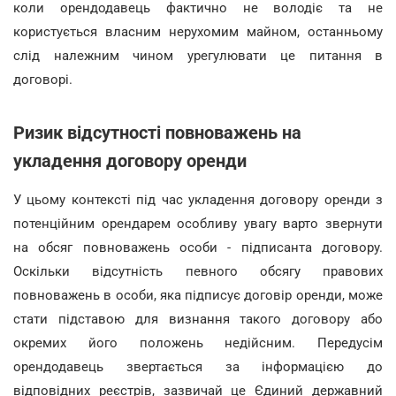
коли орендодавець фактично не володіє та не
користується власним нерухомим майном, останньому
слід належним чином урегулювати це питання в
договорі.
Ризик відсутності повноважень на
укладення договору оренди
У цьому контексті під час укладення договору оренди з
потенційним орендарем особливу увагу варто звернути
на обсяг повноважень особи - підписанта договору.
Оскільки відсутність певного обсягу правових
повноважень в особи, яка підписує договір оренди, може
стати підставою для визнання такого договору або
окремих його положень недійсним. Передусім
орендодавець звертається за інформацією до
відповідних реєстрів, зазвичай це Єдиний державний