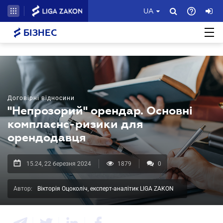
UA
БІЗНЕС
Договірні відносини
"Непрозорий" орендар. Основні
комплаєнс-ризики для
орендодавця
15.24, 22 березня 2024
1879
0
Автор:
Вікторія Оцоколіч, експерт-аналітик LIGA ZAKON