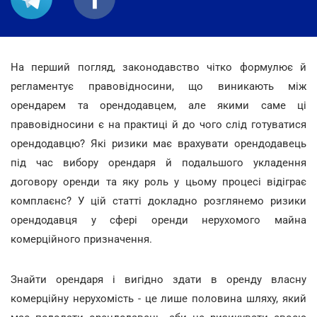
На перший погляд, законодавство чітко формулює й
регламентує правовідносини, що виникають між
орендарем та орендодавцем, але якими саме ці
правовідносини є на практиці й до чого слід готуватися
орендодавцю? Які ризики має врахувати орендодавець
під час вибору орендаря й подальшого укладення
договору оренди та яку роль у цьому процесі відіграє
комплаєнс? У цій статті докладно розглянемо ризики
орендодавця у сфері оренди нерухомого майна
комерційного призначення.
Знайти орендаря і вигідно здати в оренду власну
комерційну нерухомість - це лише половина шляху, який