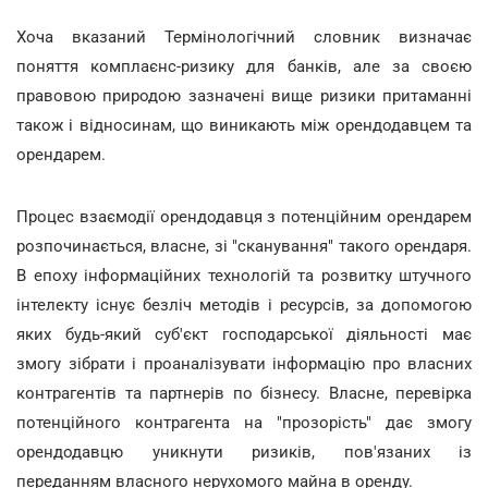
Хоча вказаний Термінологічний словник визначає
поняття комплаєнс-ризику для банків, але за своєю
правовою природою зазначені вище ризики притаманні
також і відносинам, що виникають між орендодавцем та
орендарем.
Процес взаємодії орендодавця з потенційним орендарем
розпочинається, власне, зі "сканування" такого орендаря.
В епоху інформаційних технологій та розвитку штучного
інтелекту існує безліч методів і ресурсів, за допомогою
яких будь-який суб'єкт господарської діяльності має
змогу зібрати і проаналізувати інформацію про власних
контрагентів та партнерів по бізнесу. Власне, перевірка
потенційного контрагента на "прозорість" дає змогу
орендодавцю уникнути ризиків, пов'язаних із
переданням власного нерухомого майна в оренду.