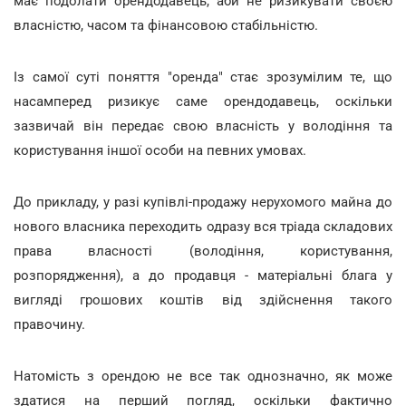
має подолати орендодавець, аби не ризикувати своєю
власністю, часом та фінансовою стабільністю.
Із самої суті поняття "оренда" стає зрозумілим те, що
насамперед ризикує саме орендодавець, оскільки
зазвичай він передає свою власність у володіння та
користування іншої особи на певних умовах.
До прикладу, у разі купівлі-продажу нерухомого майна до
нового власника переходить одразу вся тріада складових
права власності (володіння, користування,
розпорядження), а до продавця - матеріальні блага у
вигляді грошових коштів від здійснення такого
правочину.
Натомість з орендою не все так однозначно, як може
здатися на перший погляд, оскільки фактично