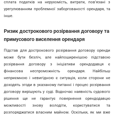
сплата податків на нерухомість, витрати, пов'язані з
урегулюванням проблемної заборгованості орендаря, та
інше.
Ризик дострокового розірвання договору та
примусового виселення орендаря
Підстав для дострокового розірвання договору оренди
може бути безліч, але найпоширенішою підставою
розірвання договору з ініціативи орендодавця є
фінансова неспроможність орендаря. Найбільш
неприємною і невигідною є ситуація, коли сторони не
доходять згоди в указаному питанні і процес розірвання
договору вирішують у суді. Водночас наявність судового
рішення ще не гарантує повернення орендодавцю
можливості знову володіти, користуватися та
розпоряджатися власним майном. Оскільки, як ми вже