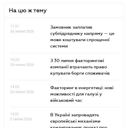
На цю ж тему
17.01
Замовник заплатив
30 липня 2026
субпідряднику напряму — це
може коштувати спрощеної
системи
16.25
З 30 липня факторингові
29 липня 2026
компанії втрачають право
купувати борги споживачів
14.03
Факторинг в енергетиці: нові
23 липня 2026
можливості для галузі у
військовий час
14.01
В Україні запровадять
2 липня 2026
європейські механізми
кредитування: проєкт про