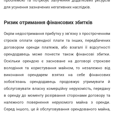
проблемою та потребує залучення додаткових ресурсів
для усунення зазначених негативних наслідків.
Ризик отримання фінансових збитків
Окрім недоотримання прибутку у зв'язку з простроченням
строків оплати орендної плати та інших, передбачених
договором оренди платежів, або взагалі її відсутності
орендодавець може понести також фінансові збитки.
Оскільки орендою є засноване на договорі строкове
володіння та користування майном, то незалежно від
виконання орендарем взятих на себе фінансових
зобов'язань орендодавець продовжує утримувати й
обслуговувати власну комерційну нерухомість, передану
в оренду до моменту розірвання сторонами договору та
належного повернення нерухомого майна з оренди.
Серед іншого, це й обслуговування орендованого майна,