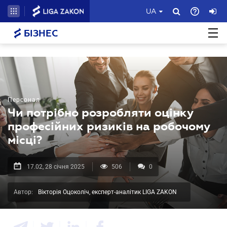
UA
БІЗНЕС
Персонал
Чи потрібно розробляти оцінку
професійних ризиків на робочому
місці?
17.02, 28 січня 2025
506
0
Автор:
Вікторія Оцоколіч, експерт-аналітик LIGA ZAKON