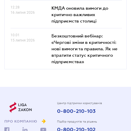
12.28
КМДА оновила вимоги до
16 липня 2026
критично важливих
підприємств столиці
10.01
Безкоштовний вебінар:
15 липня 2026
«Чергові зміни в критичності:
нові вимоги та правила. Як не
втратити статус критичного
підприємства»
Центр підтримки користувачів
0-800-210-103
ПРО КОМПАНІЮ
Підбір продуктів та рішень
0-800-210-102