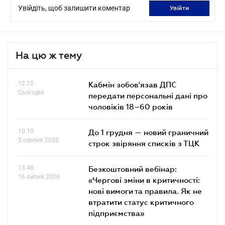
Увійдіть, щоб залишити коментар
увійти
На цю ж тему
12.12
Кабмін зобов'язав ДПС
Сьогодні
передати персональні дані про
чоловіків 18–60 років
10.10
До 1 грудня — новий граничний
5 серпня 2026
строк звіряння списків з ТЦК
13.48
Безкоштовний вебінар:
16 липня 2026
«Чергові зміни в критичності:
нові вимоги та правила. Як не
втратити статус критичного
підприємства»