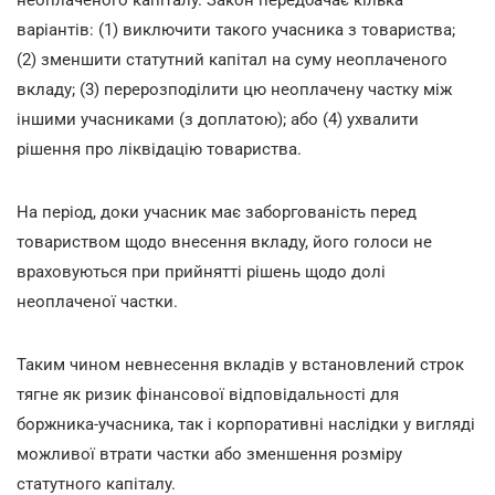
неоплаченого капіталу. Закон передбачає кілька
варіантів: (1) виключити такого учасника з товариства;
(2) зменшити статутний капітал на суму неоплаченого
вкладу; (3) перерозподілити цю неоплачену частку між
іншими учасниками (з доплатою); або (4) ухвалити
рішення про ліквідацію товариства.
На період, доки учасник має заборгованість перед
товариством щодо внесення вкладу, його голоси не
враховуються при прийнятті рішень щодо долі
неоплаченої частки.
Таким чином невнесення вкладів у встановлений строк
тягне як ризик фінансової відповідальності для
боржника-учасника, так і корпоративні наслідки у вигляді
можливої втрати частки або зменшення розміру
статутного капіталу.