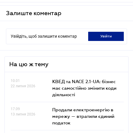
Залиште коментар
Увійдіть, щоб залишити коментар
увійти
На цю ж тему
10.01
КВЕД та NACE 2.1-UA: бізнес
22 липня 2026
має самостійно змінити коди
діяльності
17.09
Продали електроенергію в
13 липня 2026
мережу — втратили єдиний
податок