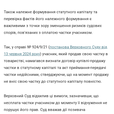
Також належне формування статутного капіталу та
перевірка фактів його належного формування є
важливими з точки зору зменшення ризиків судових
спорів, пов'язаних з оплатою частки учасником.
Так, у справі № 924/9/21 (
постанова Верховного Суду від
13 червня 2024 року
) учасник, який продав свою частку в
товаристві, намагався визнати договір купівлі-продажу
частки в статутному капіталі та акт приймання-передачі
частки недійсними, стверджуючи, що на момент продажу
не вніс свою частку до статутного капіталу повністю.
Верховний Суд відхилив ці вимоги, зазначивши, що
несплата частки учасником до моменту її відчуження не
порушує його прав. Суд вважав дії позивача