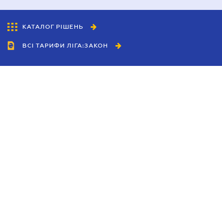
КАТАЛОГ РІШЕНЬ
ВСІ ТАРИФИ ЛІГА:ЗАКОН
Співробітництво
Агенти
Дилери
Політика конфіденційності
Умови використання сайту
Реклама
Блог
Новини компанії
Керівництва
Каталоги компаній