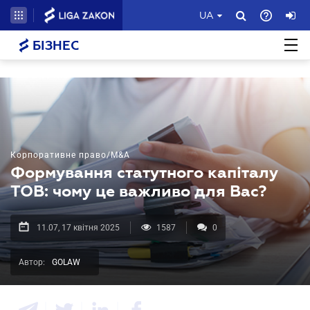
UA
БІЗНЕС
Корпоративне право/M&A
Формування статутного капіталу
ТОВ: чому це важливо для Вас?
11.07, 17 квітня 2025
1587
0
Автор:
GOLAW