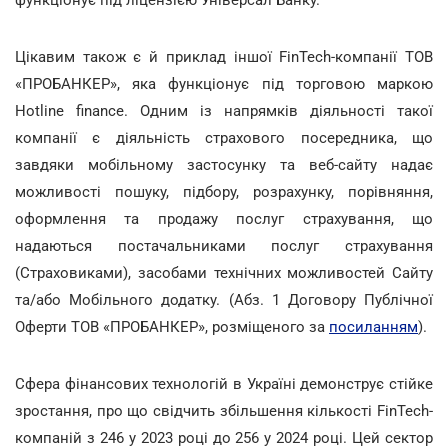
функціонує під ліцензією Універсал Банку.
Цікавим також є й приклад іншої FinTech-компанії ТОВ
«ПРОБАНКЕР», яка функціонує під торговою маркою
Hotline finance. Одним із напрямків діяльності такої
компанії є діяльність страхового посередника, що
завдяки мобільному застосунку та веб-сайту надає
можливості пошуку, підбору, розрахунку, порівняння,
оформлення та продажу послуг страхування, що
надаються постачальниками послуг страхування
(Страховиками), засобами технічних можливостей Сайту
та/або Мобільного додатку. (Абз. 1 Договору Публічної
Оферти ТОВ «ПРОБАНКЕР», розміщеного за
посиланням
).
Сфера фінансових технологій в Україні демонструє стійке
зростання, про що свідчить збільшення кількості FinTech-
компаній з 246 у 2023 році до 256 у 2024 році. Цей сектор