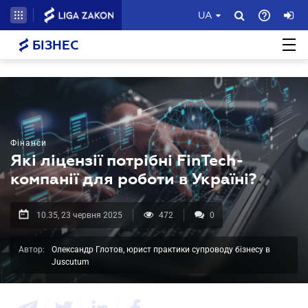
UA
БІЗНЕС
Фінанси
Які ліцензії потрібні FinTech-
компанії для роботи в Україні?
10.35, 23 червня 2025
472
0
Автор:
Олександр Глотов, юрист практики супроводу бізнесу в
Juscutum