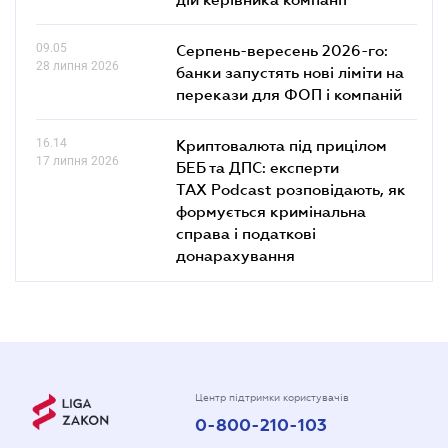
09.05
Серпень-вересень 2026-го:
28 липня 2026
банки запустять нові ліміти на
перекази для ФОП і компаній
16.14
Криптовалюта під прицілом
17 липня 2026
БЕБ та ДПС: експерти
TAX Podcast розповідають, як
формується кримінальна
справа і податкові
донарахування
Центр підтримки користувачів
0-800-210-103