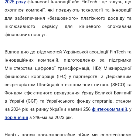
2025 року
фінансові інновації або FinTech - це галузь, що
охоплює компанії, які поєднують технології та інновації
для забезпечення «безшовного» платіжного досвіду та
інклюзивного сервісу для кінцевого споживача
фінансових послуг.
Відповідно до відомостей Української асоціації FinTech та
інноваційних компаній, підготовлених за підтримки
Міністерства цифрової трансформації, НБУ, Міжнародної
фінансової корпорації (IFC) у партнерстві з Державним
секретаріатом Швейцарії з економічних питань (SECO) та
Фондом ефективного врядування Уряду Великої Британії
в Україні (GGF) та Українського фонду стартапів, станом
на 2024 рік на ринку України наявні 256
фінтех-компаній
, у
порівнянні
з 246-ма за 2023 рік.
Навіть попри повномасштабну війну ми спостерігаємо