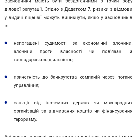
Засновники мають бути бездоганними з точки зору
ділової репутації. Згідно з Додатком 7, ризики з відмови
у видачі ліцензії можуть виникнути, якщо у засновників
є:
непогашені судимості за економічні злочини,
злочини проти власності чи пов'язані з
господарською діяльністю;
причетність до банкрутства компаній через погане
управління;
санкції від іноземних держав чи міжнародних
організацій за відмивання коштів чи фінансування
тероризму.
Усі кошти, внесені до статутного капіталу, повинні мати