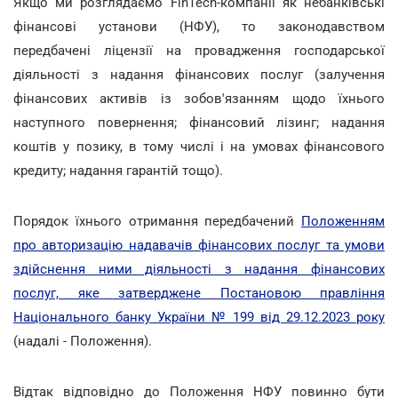
Якщо ми розглядаємо FinTech-компанії як небанківські
фінансові установи (НФУ), то законодавством
передбачені ліцензії на провадження господарської
діяльності з надання фінансових послуг (залучення
фінансових активів із зобов'язанням щодо їхнього
наступного повернення; фінансовий лізинг; надання
коштів у позику, в тому числі і на умовах фінансового
кредиту; надання гарантій тощо).
Порядок їхнього отримання передбачений
Положенням
про авторизацію надавачів фінансових послуг та умови
здійснення ними діяльності з надання фінансових
послуг, яке затверджене Постановою правління
Національного банку України № 199 від 29.12.2023 року
(надалі - Положення).
Відтак відповідно до Положення НФУ повинно бути