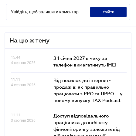
Увійдіть, щоб залишити коментар
увійти
На цю ж тему
15.44
З 1 січня 2027 в чеку за
4 серпня 2026
телефон вимагатимуть IMEI
11.11
Від посилок до інтернет-
4 серпня 2026
продажів: як правильно
працювати з РРО та ПРРО – у
новому випуску TAX Podcast
11.11
Доступ відповідального
3 серпня 2026
працівника до кабінету
фінмоніторингу залежить від
дій керівника компанії