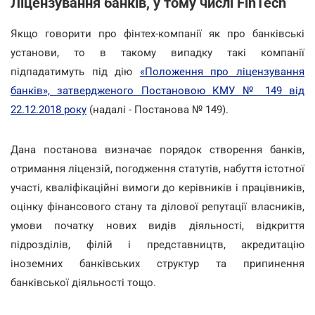
Ліцензування банків, у тому числі FinTech
Якщо говорити про фінтех-компанії як про банківські
установи, то в такому випадку такі компанії
підпадатимуть під дію
«Положення про ліцензування
банків», затвердженого Постановою КМУ № 149 від
22.12.2018 року
(надалі - Постанова № 149).
Дана постанова визначає порядок створення банків,
отримання ліцензій, погодження статутів, набуття істотної
участі, кваліфікаційні вимоги до керівників і працівників,
оцінку фінансового стану та ділової репутації власників,
умови початку нових видів діяльності, відкриття
підрозділів, філій і представництв, акредитацію
іноземних банківських структур та припинення
банківської діяльності тощо.