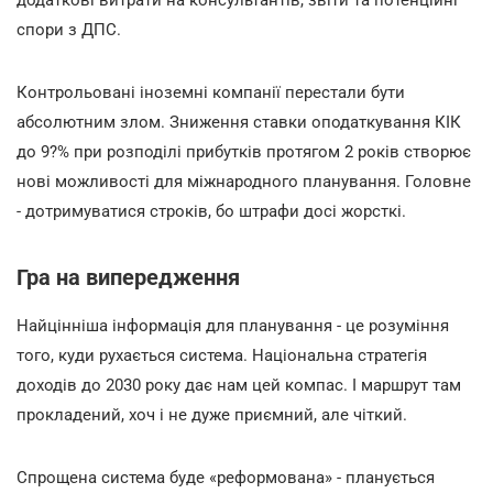
додаткові витрати на консультантів, звіти та потенційні
спори з ДПС.
Контрольовані іноземні компанії перестали бути
абсолютним злом. Зниження ставки оподаткування КІК
до 9?% при розподілі прибутків протягом 2 років створює
нові можливості для міжнародного планування. Головне
- дотримуватися строків, бо штрафи досі жорсткі.
Гра на випередження
Найцінніша інформація для планування - це розуміння
того, куди рухається система. Національна стратегія
доходів до 2030 року дає нам цей компас. І маршрут там
прокладений, хоч і не дуже приємний, але чіткий.
Спрощена система буде «реформована» - планується