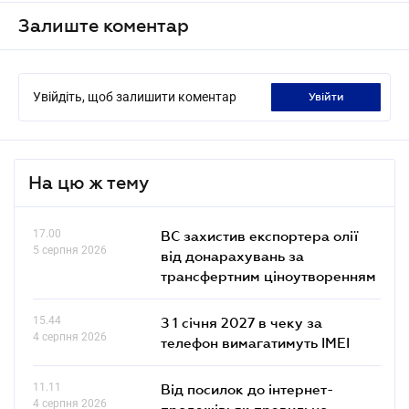
Залиште коментар
Увійдіть, щоб залишити коментар
увійти
На цю ж тему
17.00
ВС захистив експортера олії
5 серпня 2026
від донарахувань за
трансфертним ціноутворенням
15.44
З 1 січня 2027 в чеку за
4 серпня 2026
телефон вимагатимуть IMEI
11.11
Від посилок до інтернет-
4 серпня 2026