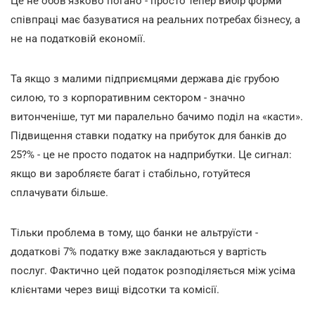
Це не обов'язково погано - просто тепер вибір форми
співпраці має базуватися на реальних потребах бізнесу, а
не на податковій економії.
Та якщо з малими підприємцями держава діє грубою
силою, то з корпоративним сектором - значно
витонченіше, тут ми паралельно бачимо поділ на «касти».
Підвищення ставки податку на прибуток для банків до
25?% - це не просто податок на надприбутки. Це сигнал:
якщо ви заробляєте багат і стабільно, готуйтеся
сплачувати більше.
Тільки проблема в тому, що банки не альтруїсти -
додаткові 7% податку вже закладаються у вартість
послуг. Фактично цей податок розподіляється між усіма
клієнтами через вищі відсотки та комісії.