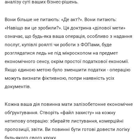
аналізу суті ваших бізнес-рішень.
Вони більше не питають: «Де акт?». Вони питають:
«Навіщо ви це зробили?». Ця доктрина «ділової мети»
означає, що будь-яка ваша операція, особливо з надання
послуг, купівлі роялті чи роботи з ФОПами, буде
розглядатися ледь не під мікроскопом на предмет
економічного сенсу, окрім простої податкової економії.
Якщо єдиною метою було зменшити податки - операцію
можуть визнати фіктивною, попри наявність усіх
документів.
Кожна ваша дія повинна мати залізобетонне економічне
обґрунтування. Створіть «файл захисту» на кожну
нетипову операцію: збирайте листування, комерційні
пропозиції, звіти. Ви повинні бути готові довести логіку
будь-якого свого кроку.