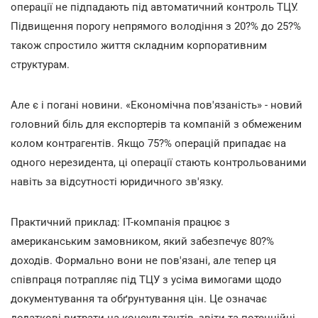
операції не підпадають під автоматичний контроль ТЦУ.
Підвищення порогу непрямого володіння з 20?% до 25?%
також спростило життя складним корпоративним
структурам.
Але є і погані новини. «Економічна пов'язаність» - новий
головний біль для експортерів та компаній з обмеженим
колом контрагентів. Якщо 75?% операцій припадає на
одного нерезидента, ці операції стають контрольованими
навіть за відсутності юридичного зв'язку.
Практичний приклад: IT-компанія працює з
американським замовником, який забезпечує 80?%
доходів. Формально вони не пов'язані, але тепер ця
співпраця потрапляє під ТЦУ з усіма вимогами щодо
документування та обґрунтування цін. Це означає