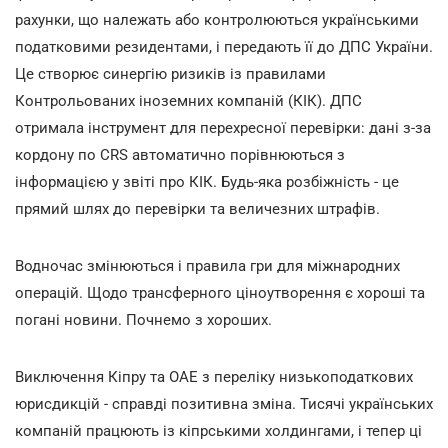
рахунки, що належать або контролюються українськими
податковими резидентами, і передають її до ДПС України.
Це створює синергію ризиків із правилами
Контрольованих іноземних компаній (КІК). ДПС
отримала інструмент для перехресної перевірки: дані з-за
кордону по CRS автоматично порівнюються з
інформацією у звіті про КІК. Будь-яка розбіжність - це
прямий шлях до перевірки та величезних штрафів.
Водночас змінюються і правила гри для міжнародних
операцій. Щодо трансферного ціноутворення є хороші та
погані новини. Почнемо з хороших.
Виключення Кіпру та ОАЕ з переліку низькоподаткових
юрисдикцій - справді позитивна зміна. Тисячі українських
компаній працюють із кіпрськими холдингами, і тепер ці