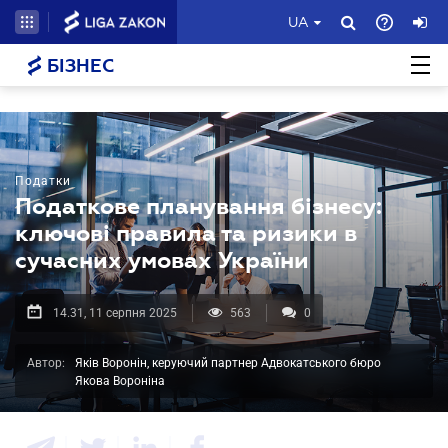
UA
БІЗНЕС
Податки
Податкове планування бізнесу:
ключові правила та ризики в
сучасних умовах України
14.31, 11 серпня 2025
563
0
Автор:
Яків Воронін, керуючий партнер Адвокатського бюро
Якова Вороніна