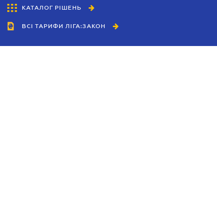
КАТАЛОГ РІШЕНЬ
ВСІ ТАРИФИ ЛІГА:ЗАКОН
Співробітництво
Агенти
Дилери
Політика конфіденційності
Умови використання сайту
Реклама
Блог
Новини компанії
Керівництва
Каталоги компаній
Теми в центрі уваги