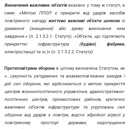
Визначення важливих об'єктів
вказано у тому ж статуті, а
саме:
«
Метою ППОЛ є прикрити від ударів засобів
повітряного нападу
життєво важливі об'єкти шляхом
їх
ураження (знищення) або зриву виконання ним
завдання.
»
(п.
2.1.3.2.1. Статуту).
«
Об'єкти, що підлягають
прикриттю: інфраструктура (
будівлі, фабрики
,
електростанції та ін.)
»
(п. 2.1.3.2.2. Статуту)
Протиповітряна оборона
в цілому визначена Статутом
, як
«
...сукупність узгоджених та взаємопов'язаних заходів і
дій сил оборони, які здійснюються з метою прикриття
центрів воєннополітичного управління, адміністративно-
політичних центрів, промислових районів, критично
важливих об'єктів інфраструктури та угруповань сил
оборони від ударів з повітря, відсічі збройної агресії у
повітряному просторі держави, недопущення