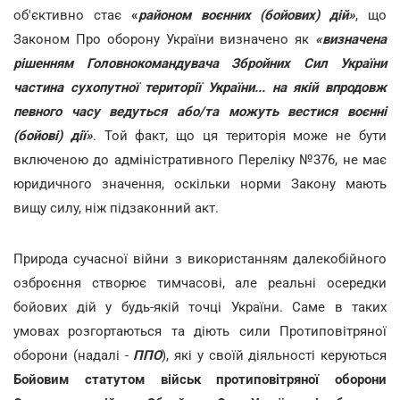
об'єктивно стає
«
районом воєнних (бойових) дій»
, що
Законом Про оборону України
визначено як
«визначена
рішенням Головнокомандувача Збройних Сил України
частина сухопутної території України... на якій впродовж
певного часу ведуться або/та можуть вестися воєнні
(бойові) дії»
. Той факт, що ця територія може не бути
включеною до адміністративного Переліку №376, не має
юридичного значення, оскільки норми Закону мають
вищу силу, ніж підзаконний акт.
Природа сучасної війни з використанням далекобійного
озброєння створює тимчасові, але реальні осередки
бойових дій у будь-якій точці України. Саме в таких
умовах розгортаються та діють сили Протиповітряної
оборони (надалі -
ППО
), які у своїй діяльності керуються
Бойовим статутом військ протиповітряної оборони