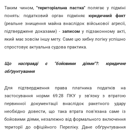
Таким чином,
"територіальна пастка"
полягає у підміні
понять: податковий орган підміняє
юридичний факт
(реальне знищення майна внаслідок військової агресії,
підтверджене доказами) -
записом
у підзаконному акті,
який має зовсім іншу мету. Саме цю хибну логіку успішно
спростовує актуальна судова практика.
Що насправді є "бойовими діями"?: юридичне
обґрунтування
Для підтвердження права платника податків на
застосування норми 69.28 ПКУ у зв'язку з втратою
первинної документації внаслідок ракетного удару
необхідно довести, що така втрата пов'язана саме із
бойовими діями, незалежно від формального включення
території до офіційного Переліку. Дане обґрунтування