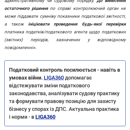
адміністративному чи судовому порядку.
До винесення
остаточного рішення
по справі контролюючий орган не
може піддавати сумніву показники податкової звітності,
а також
ініціювати проведення будь-якої перевірки
платника податків/податкового агента щодо податкових
(звітних) періодів, зазначених у відповідному
повідомленні
»
.
Податковий контроль посилюється - навіть в
умовах війни.
LIGA360
допомагає
відстежувати зміни податкового
законодавства, аналізувати судову практику
та формувати правову позицію для захисту
бізнесу у спорах із ДПС. Актуальна практика
і норми - в
LIGA360