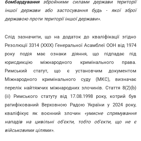
бомбардування
збройними силами держави території
іншої держави або застосування будь - якої зброї
державою проти території іншої держави»
.
Слід зазначити, що на додаток до кваліфікації згідно
Резолюції 3314 (XXIX) Генеральної Асамблеї ООН від 1974
року подія має ознаки діяння, що підпадає під
юрисдикцію міжнародного кримінального права.
Римський статут, що є установчим документом
Міжнародного кримінального суду (МКС), визначає
перелік найтяжчих міжнародних злочинів. Стаття 8(2)(b)
(ii) Римського статуту від 17.08.1998 року, котрий був
ратифікований Верховною Радою України у 2024 року,
кваліфікує як воєнний злочин
«умисне спрямування
нападів на цивільні об'єкти, тобто об'єкти, що не є
військовими цілями».