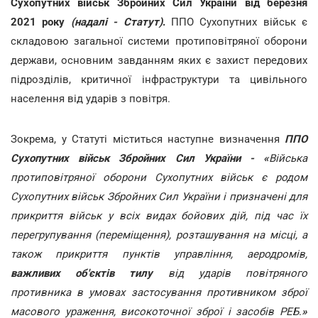
Сухопутних військ Збройних Сил України від березня
2021 року
(надалі - Статут)
.
ППО Сухопутних військ є
складовою загальної системи протиповітряної оборони
держави, основним завданням яких є захист передових
підрозділів, критичної інфраструктури та цивільного
населення від ударів з повітря.
Зокрема, у Статуті міститься наступне визначення
ППО
Сухопутних військ Збройних Сил України -
«
Війська
протиповітряної оборони Сухопутних військ є родом
Сухопутних військ Збройних Сил України і призначені для
прикриття військ у всіх видах бойових дій, під час їх
перегрупування (переміщення), розташування на місці, а
також прикриття пунктів управління, аеродромів,
важливих об'єктів тилу
від ударів повітряного
противника в умовах застосування противником зброї
масового ураження, високоточної зброї і засобів РЕБ
.
»