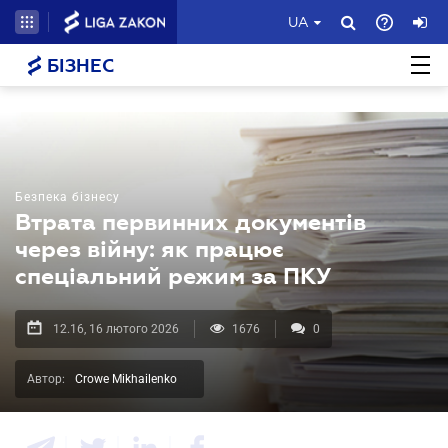
UA
БІЗНЕС
Безпека бізнесу
Втрата первинних документів
через війну: як працює
спеціальний режим за ПКУ
12.16, 16 лютого 2026
1676
0
Автор:
Crowe Mikhailenko