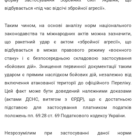
форму застосування Збройних Сил України, що
відбувається «під час відсічі збройної агресії».
Таким чином, на основі аналізу норм національного
законодавства та міжнародних актів можна зазначити,
що ракетний удар є актом «збройної агресії», що
відбувається в межах правового режиму «воєнного
стану» і є безпосередньою складовою застосування
«бойових дій». Знищення первинної документації таким
ударом є прямим наслідком бойових дій, незалежно від
включення атакованої території до офіційного Переліку.
Цей факт може бути доведений належними доказами
(актами ДСНС, витягом з ЄРДР), що є достатньою
підставою для застосування платником податків
положень пп. 69.28 ст. 69 Податкового кодексу України.
Незрозумілим при застосуванні даної норми