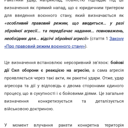
Ракетний удар, наприклад, повністю підпадає під це
визначення як прямий напад, що є юридичним тригером
для введення воєнного стану, який визначається як
«особливий правовий режим, що вводиться... у разі
збройної агресії... та передбачає надання... повноважень,
необхідних для... відсічі збройної агресії»
(стаття 1
Закону
«Про правовий режим воєнного стану»
).
Це визначення встановлює нерозривний зв'язок:
бойові
дії Сил оборони є реакцією на агресію
, а сама агресія
проявляється через такі акти, як ракетні удари. Отже, удар
агресора та дії у відповідь є двома сторонами єдиного
процесу, що в сукупності і є бойовими діями. Це загальне
визначення конкретизується та деталізується
військовою доктриною.
У момент влучання ракети конкретна територія