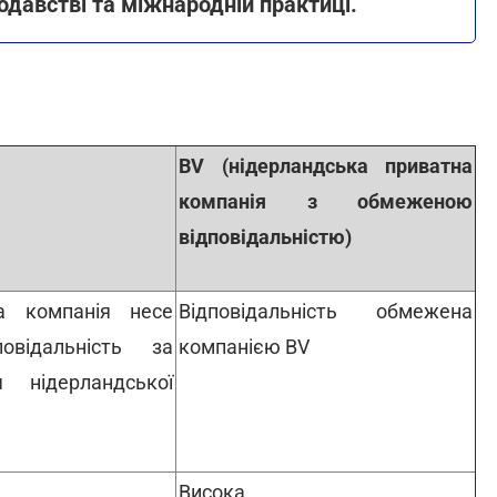
одавстві та міжнародній практиці.
BV (нідерландська приватна
компанія з обмеженою
відповідальністю)
а компанія несе
Відповідальність обмежена
овідальність за
компанією BV
я нідерландської
Висока