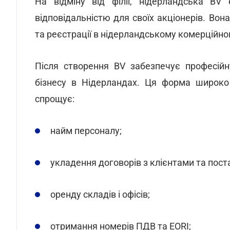
На відміну від філії, нідерландська 
відповідальністю для своїх акціонерів. В
та реєстрації в нідерландському комерційно
Після створення BV забезпечує професій
бізнесу в Нідерландах. Ця форма широко 
спрощує:
найм персоналу;
укладення договорів з клієнтами та пос
оренду складів і офісів;
отримання номерів ПДВ та EORI;