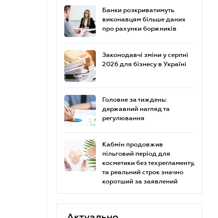
Банки розкриватимуть
виконавцям більше даних
про рахунки боржників
Законодавчі зміни у серпні
2026 для бізнесу в Україні
Головне за тиждень:
державний нагляд та
регулювання
Кабмін продовжив
пільговий період для
косметики без техрегламенту,
та реальний строк значно
коротший за заявлений
Актуально