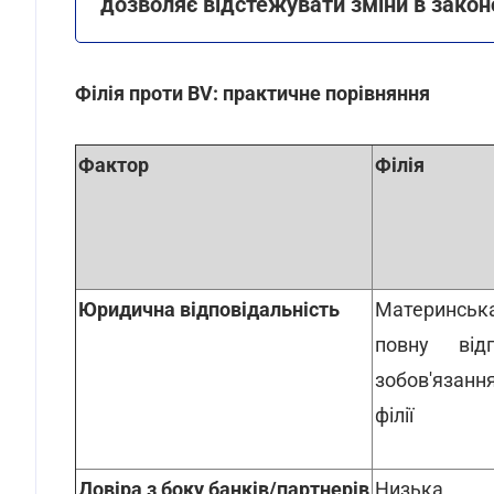
дозволяє відстежувати зміни в закон
Філія проти BV: практичне порівняння
Фактор
Філія
Юридична відповідальність
Материнськ
повну відп
зобов'язанн
філії
Довіра з боку банків/партнерів
Низька