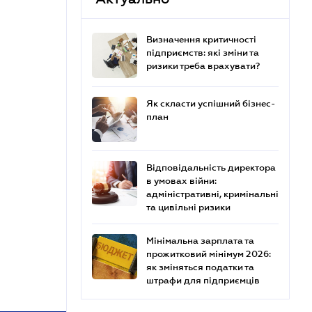
Визначення критичності
підприємств: які зміни та
ризики треба врахувати?
Як скласти успішний бізнес-
план
Відповідальність директора
в умовах війни:
адміністративні, кримінальні
та цивільні ризики
Мінімальна зарплата та
прожитковий мінімум 2026:
як зміняться податки та
штрафи для підприємців