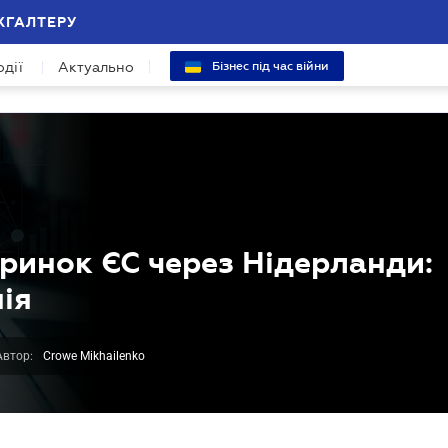
ХГАЛТЕРУ
одії
Актуально
Бізнес під час війни
ринок ЄС через Нідерланди:
нія
Автор:
Crowe Mikhailenko