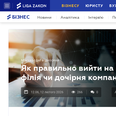
БІЗНЕСУ
ЮРИСТУ
БУ
БІЗНЕС
Новини
Аналітика
Інтерв'ю
П
Міжнародні відносини
Як правильно вийти на 
філія чи дочірня компа
12.06, 12 лютого 2026
266
0