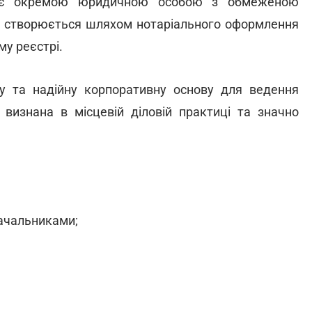
BV є окремою юридичною особою з обмеженою
она створюється шляхом нотаріального оформлення
му реєстрі.
ну та надійну корпоративну основу для ведення
визнана в місцевій діловій практиці та значно
тачальниками;