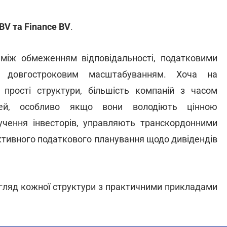
BV та Finance BV
.
між обмеженням відповідальності, податковими
а довгостроковим масштабуванням. Хоча на
 прості структури, більшість компаній з часом
лей, особливо якщо вони володіють цінною
учення інвесторів, управляють транскордонними
тивного податкового планування щодо дивідендів
огляд кожної структури з практичними прикладами