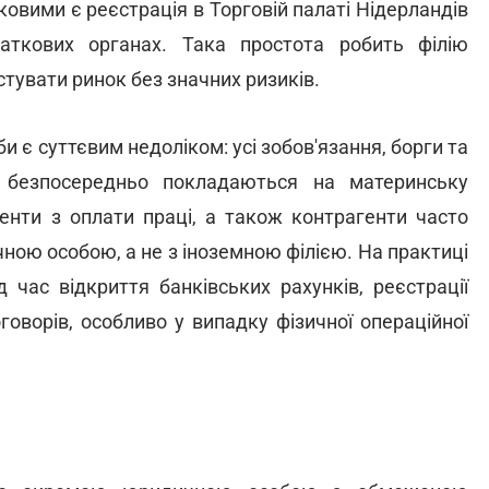
ковими є реєстрація в Торговій палаті Нідерландів
аткових органах. Така простота робить філію
стувати ринок без значних ризиків.
и є суттєвим недоліком: усі зобов'язання, борги та
, безпосередньо покладаються на материнську
генти з оплати праці, а також контрагенти часто
ною особою, а не з іноземною філією. На практиці
 час відкриття банківських рахунків, реєстрації
оворів, особливо у випадку фізичної операційної