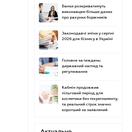
Банки розкриватимуть
виконавцям більше даних
про рахунки боржників
Законодавчі зміни у серпні
2026 для бізнесу в Україні
Головне за тиждень:
державний нагляд та
регулювання
Кабмін продовжив
пільговий період для
косметики без техрегламенту,
та реальний строк значно
коротший за заявлений
Актуально