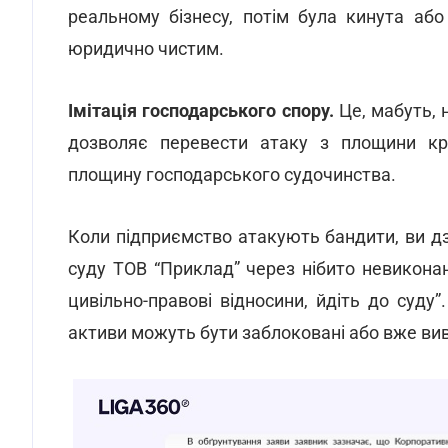
реальному бізнесу, потім була кинута аб
юридично чистим.
Імітація господарського спору.
Це, мабуть, 
дозволяє перевести атаку з площини кри
площину господарського судочинства.
Коли підприємство атакують бандити, ви дз
суду ТОВ “Приклад” через нібито невиконан
цивільно-правові відносини, йдіть до суду
активи можуть бути заблоковані або вже вив