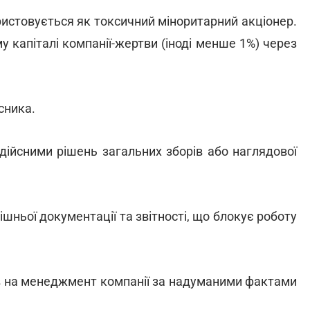
истовується як токсичний міноритарний акціонер.
у капіталі компанії-жертви (іноді менше 1%) через
сника.
дійсними рішень загальних зборів або наглядової
ішньої документації та звітності, що блокує роботу
в на менеджмент компанії за надуманими фактами