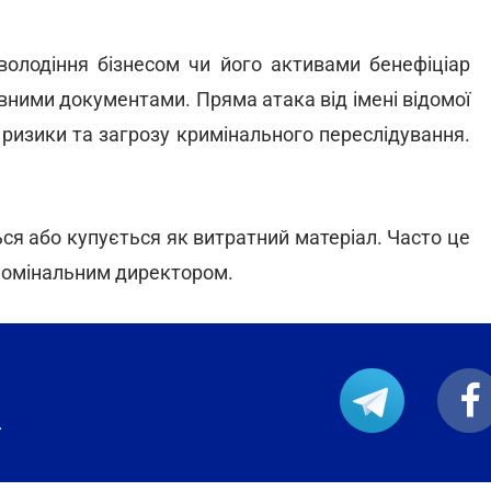
володіння бізнесом чи його активами бенефіціар
нівними документами. Пряма атака від імені відомої
і ризики та загрозу кримінального переслідування.
я або купується як витратний матеріал. Часто це
 номінальним директором.
.