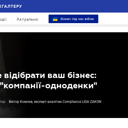
ХГАЛТЕРУ
одії
Актуально
Бізнес під час війни
 відібрати ваш бізнес:
 "компанії-одноденки"
тор:
Віктор Комлєв, експерт-аналітик Compliance LIGA ZAKON