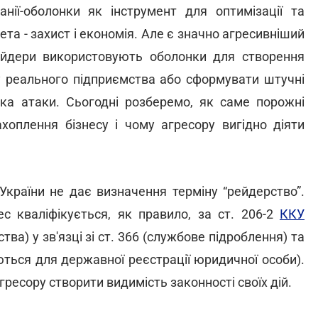
ії-оболонки як інструмент для оптимізації та
ета - захист і економія. Але є значно агресивніший
Рейдери використовують оболонки для створення
у реального підприємства або сформувати штучні
ка атаки. Сьогодні розберемо, як саме порожні
хоплення бізнесу і чому агресору вигідно діяти
України не дає визначення терміну “рейдерство”.
ес кваліфікується, як правило, за ст. 206-2
ККУ
а) у зв'язці зі ст. 366 (службове підроблення) та
аються для державної реєстрації юридичної особи).
ресору створити видимість законності своїх дій.