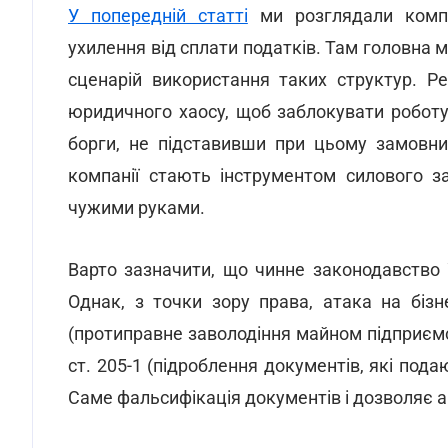
У попередній статті
ми розглядали компан
ухилення від сплати податків. Там головна м
сценарій використання таких структур. 
юридичного хаосу, щоб заблокувати робот
борги, не підставивши при цьому замовни
компанії стають інструментом силового за
чужими руками.
Варто зазначити, що чинне законодавство 
Однак, з точки зору права, атака на бізн
(протиправне заволодіння майном підприємств
ст. 205-1 (підроблення документів, які под
Саме фальсифікація документів і дозволяє аг