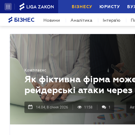
БІЗНЕСУ
ЮРИСТУ
БУ
БІЗНЕС
Новини
Аналітика
Інтерв'ю
П
Комплаєнс
Як фіктивна фірма може
рейдерські атаки через
14.04, 8 січня 2026
1158
1
Ав