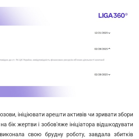
озови, ініціювати арешти активів чи зривати збори
на бік жертви і зобов'яже ініціатора відшкодувати
 виконала свою брудну роботу, завдала збитків