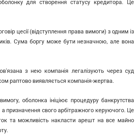
болонку для створення статусу кредитора. Це
овір цесії (відступлення права вимоги) з одним із
иків. Сума боргу може бути незначною, але вона
ов'язана з нею компанія легалізують через суд
ком раптово виявляється компанія-жертва.
вимогу, оболонка ініціює процедуру банкрутства
, а призначення свого арбітражного керуючого. Це
аток та можливість накласти арешт на все майно
ту.