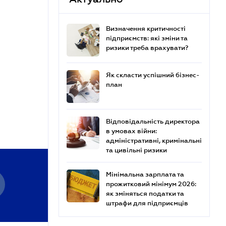
Визначення критичності
підприємств: які зміни та
ризики треба врахувати?
Як скласти успішний бізнес-
план
Відповідальність директора
в умовах війни:
адміністративні, кримінальні
та цивільні ризики
Мінімальна зарплата та
прожитковий мінімум 2026:
як зміняться податки та
штрафи для підприємців