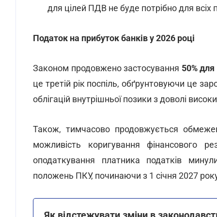
для цілей ПДВ не буде потрібно для всіх 
Податок на прибуток банків у 2026 році
Законом продовжено застосування
50% для 
це третій рік поспіль, обґрунтовуючи це за
облігацій внутрішньої позики з доволі висок
Також, тимчасово продовжується обмежен
можливість коригування фінансового рез
оподаткування платника податків минули
положень ПКУ, починаючи з 1 січня 2027 року
Як відстежувати зміни в законодавств