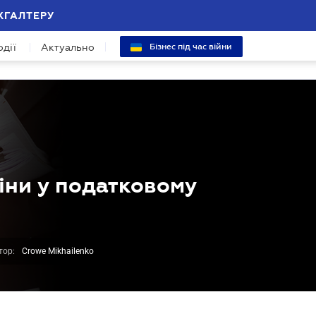
ХГАЛТЕРУ
одії
Актуально
Бізнес під час війни
міни у податковому
тор:
Crowe Mikhailenko