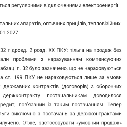
ється регулярними відключеннями електроенергії
тальних апаратів, оптичних прицілів, тепловізійних
01.2027.
 32 підрозд. 2 розд. ХХ ПКУ: пільга на продаж без
кали проблеми з нарахуванням компенсуючих
абзаці п. 32 було зазначено, що не нараховуються
 за ст. 199 ПКУ не нараховуються лише за умови
х державних контрактів (договорів) з оборонних
о держконтракту постачальникам доводилося
редит, пов'язаний із таким постачанням. Тепер
ільги виключно з постачань за держконтрактами
вилучено. Отже, застосовувати «умовний продаж»