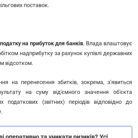
пільгових поставок.
податку на прибуток для банків
. Влада влаштовує
робітком надприбутку за рахунок купівлі державних
им відсотком.
ня на перенесення збитків, зокрема, з'явиться
ультату на суму від'ємного значення об'єкта
х податкових (звітних) періодів відповідно до
.
і оперативно та уникати ризиків? Усі