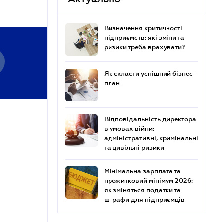
Визначення критичності
підприємств: які зміни та
ризики треба врахувати?
Як скласти успішний бізнес-
план
Відповідальність директора
в умовах війни:
адміністративні, кримінальні
та цивільні ризики
Мінімальна зарплата та
прожитковий мінімум 2026:
як зміняться податки та
штрафи для підприємців