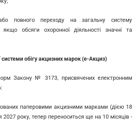
ку;
 або повного переходу на загальну систему
 якщо обсяги охоронної діяльності значні та
системи обігу акцизних марок (е-Акциз)
норм Закону № 3173, присвячених електронним
:
ркованих паперовими акцизними марками (дією 18
я 2027 року, тепер переноситься ще на 10 місяців -