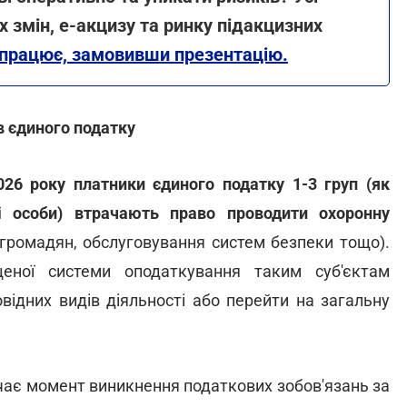
 змін, е-акцизу та ринку підакцизних
 працює, замовивши презентацію.
в єдиного податку
026 року платники єдиного податку 1-3 груп (як
ні особи) втрачають право проводити охоронну
 громадян, обслуговування систем безпеки тощо).
ної системи оподаткування таким суб'єктам
відних видів діяльності або перейти на загальну
чає момент виникнення податкових зобов'язань за