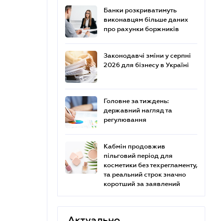
Банки розкриватимуть
виконавцям більше даних
про рахунки боржників
Законодавчі зміни у серпні
2026 для бізнесу в Україні
Головне за тиждень:
державний нагляд та
регулювання
Кабмін продовжив
пільговий період для
косметики без техрегламенту,
та реальний строк значно
коротший за заявлений
Актуально