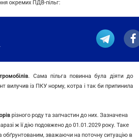
ння окремих ПДВ-пільг:
.
тромобілів
. Сама пільга повинна була діяти до
т вилучив із ПКУ норму, котра і так би припинила
торів
різного роду та запчастин до них. Зазначена
аразі ж її дію подовжено до 01.01.2029 року. Таке
а обґрунтованим, зважаючи на поточну ситуацію в