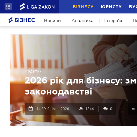
БІЗНЕСУ
ЮРИСТУ
БУ
БІЗНЕС
Новини
Аналітика
Інтерв'ю
П
Податки
2026 рік для бізнесу: з
законодавстві
14.39, 9 січня 2026
1344
0
Ав