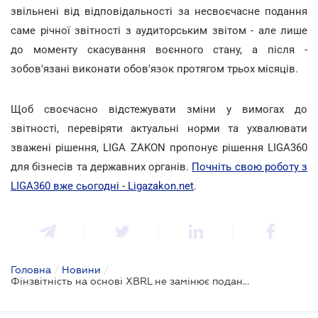
звільнені від відповідальності за несвоєчасне подання
саме річної звітності з аудиторським звітом - але лише
до моменту скасування воєнного стану, а після -
зобов'язані виконати обов'язок протягом трьох місяців.
Щоб своєчасно відстежувати зміни у вимогах до
звітності, перевіряти актуальні норми та ухвалювати
зважені рішення, LIGA ZAKON пропонує рішення LIGA360
для бізнесів та державних органів.
Почніть свою роботу з
LIGA360 вже сьогодні - Ligazakon.net
.
Головна
/
Новини
/
Фінзвітність на основі XBRL не замінює подання до ДПС – роз'яснення для підприємств на МСФЗ