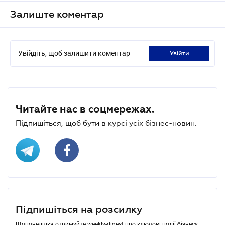
Залиште коментар
Увійдіть, щоб залишити коментар
увійти
Читайте нас в соцмережах.
Підпишіться, щоб бути в курсі усіх бізнес-новин.
Підпишіться на розсилку
Щопонеділка отримуйте weekly-digest про ключові події бізнесу