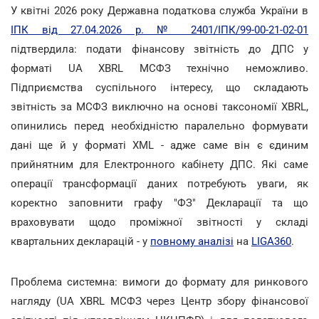
У квітні 2026 року Державна податкова служба України в
ІПК від 27.04.2026 р. № 2401/ІПК/99-00-21-02-01
підтвердила: подати фінансову звітність до ДПС у
форматі UA XBRL МСФЗ технічно неможливо.
Підприємства суспільного інтересу, що складають
звітність за МСФЗ виключно на основі таксономії XBRL,
опинились перед необхідністю паралельно формувати
дані ще й у форматі XML - адже саме він є єдиним
прийнятним для Електронного кабінету ДПС. Які саме
операції трансформації даних потребують уваги, як
коректно заповнити графу "ФЗ" Декларації та що
враховувати щодо проміжної звітності у складі
квартальних декларацій - у
повному аналізі
на
LIGA360
.
Проблема системна: вимоги до формату для ринкового
нагляду (UA XBRL МСФЗ через Центр збору фінансової