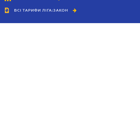
ВСІ ТАРИФИ ЛІГА:ЗАКОН
Співробітництво
Агенти
Дилери
Політика конфіденційності
Умови використання сайту
Реклама
Блог
Новини компанії
Керівництва
Каталоги компаній
Теми в центрі уваги
Підтримка та контакти