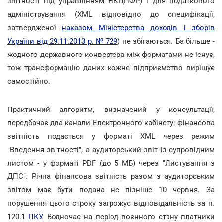
звітності під управлінням НКЦПФР) і для податкового
адміністрування (XML відповідно до специфікації,
затвердженої
наказом Міністерства доходів і зборів
України від 29.11.2013 р. № 729
) не збігаються. Ба більше -
жодного державного конвертера між форматами не існує,
тож трансформацію даних кожне підприємство вирішує
самостійно.
Практичний алгоритм, визначений у консультації,
передбачає два канали Електронного кабінету: фінансова
звітність подається у форматі XML через режим
"Введення звітності", а аудиторський звіт із супровідним
листом - у форматі PDF (до 5 МБ) через "Листування з
ДПС". Річна фінансова звітність разом з аудиторським
звітом має бути подана не пізніше 10 червня. За
порушення цього строку загрожує відповідальність за п.
120.1
ПКУ
. Водночас на період воєнного стану платники