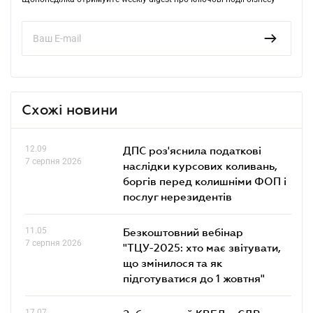
Схожі новини
12.09
ДПС роз'яснила податкові
7 серпня 2026
наслідки курсових коливань,
боргів перед колишніми ФОП і
послуг нерезидентів
11.05
Безкоштовний вебінар
7 серпня 2026
"ТЦУ-2025: хто має звітувати,
що змінилося та як
підготуватися до 1 жовтня"
17.07