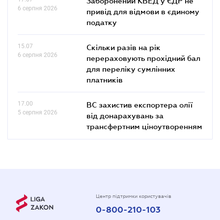
Заборонений КВЕД у ЄДР не
6 серпня 2026
привід для відмови в єдиному
податку
15.07
Скільки разів на рік
6 серпня 2026
перераховують прохідний бал
для переліку сумлінних
платників
17.00
ВС захистив експортера олії
5 серпня 2026
від донарахувань за
трансфертним ціноутворенням
Центр підтримки користувачів
0-800-210-103