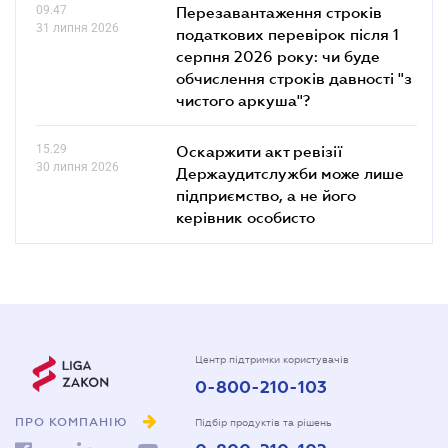
09.47
Перезавантаження строків
31 липня 2026
податкових перевірок після 1
серпня 2026 року: чи буде
обчислення строків давності "з
чистого аркуша"?
15.29
Оскаржити акт ревізії
30 липня 2026
Держаудитслужби може лише
підприємство, а не його
керівник особисто
Центр підтримки користувачів
0-800-210-103
ПРО КОМПАНІЮ
Підбір продуктів та рішень