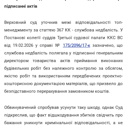
підписанні актів
Верховний суд уточнив межі відповідальності топ-
менеджменту за статтею 367 КК - службова недбалість. У
Постанові колегії суддів Третьої судової палати ККС ВС
від 19.02.2026 у справі №
175/2096/17-к
зазначено, що
службова недбалість полягала у підписанні генеральним
директором товариства актів приймання виконаних
будівельних робіт без належного контролю за обсягом,
якістю робіт та використанням передбачених проектно-
кошторисною документацією матеріалів, що призвело до
безпідставного перерахування замовником коштів.
Обвинувачений спробував усунути таку шкоду, однак Суд
підкреслив, що факт відшкодування збитків свідчить про
бажання уникнути кримінальної відповідальності, а не