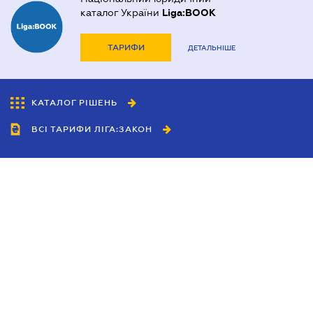
каталог України
Liga:BOOK
ТАРИФИ
ДЕТАЛЬНІШЕ
КАТАЛОГ РІШЕНЬ
ВСІ ТАРИФИ ЛІГА:ЗАКОН
Співробітництво
Агенти
Дилери
Політика конфіденційності
Умови використання сайту
Реклама
Блог