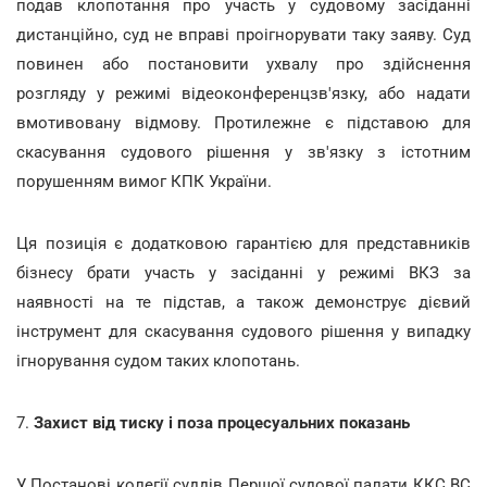
подав клопотання про участь у судовому засіданні
дистанційно, суд не вправі проігнорувати таку заяву. Суд
повинен або постановити ухвалу про здійснення
розгляду у режимі відеоконференцзв'язку, або надати
вмотивовану відмову. Протилежне є підставою для
скасування судового рішення у зв'язку з істотним
порушенням вимог КПК України.
Ця позиція є додатковою гарантією для представників
бізнесу брати участь у засіданні у режимі ВКЗ за
наявності на те підстав, а також демонструє дієвий
інструмент для скасування судового рішення у випадку
ігнорування судом таких клопотань.
7.
Захист від тиску і поза процесуальних показань
У Постанові колегії суддів Першої судової палати ККС ВС