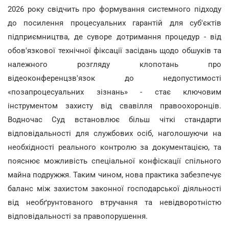
2026 року свідчить про формування системного підходу
до посилення процесуальних гарантій для суб'єктів
підприємництва, де суворе дотримання процедур - від
обов'язкової технічної фіксації засідань щодо обшуків та
належного розгляду клопотань про
відеоконференцзв'язок до недопустимості
«позапроцесуальних зізнань» - стає ключовим
інструментом захисту від свавілля правоохоронців.
Водночас Суд встановлює більш чіткі стандарти
відповідальності для службових осіб, наголошуючи на
необхідності реального контролю за документацією, та
пояснює можливість спеціальної конфіскації спільного
майна подружжя. Таким чином, нова практика забезпечує
баланс між захистом законної господарської діяльності
від необґрунтованого втручання та невідворотністю
відповідальності за правопорушення.