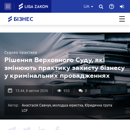
UA
БІЗНЕС
Судова практика
Рішення Верховного Суду, які
змінюють практику захисту бізнесу
у кримінальних провадженнях
15.44, 8 квітня 2026
933
0
Автор:
Анастасія Савчук, молодша юристка, Юридична група
LCF