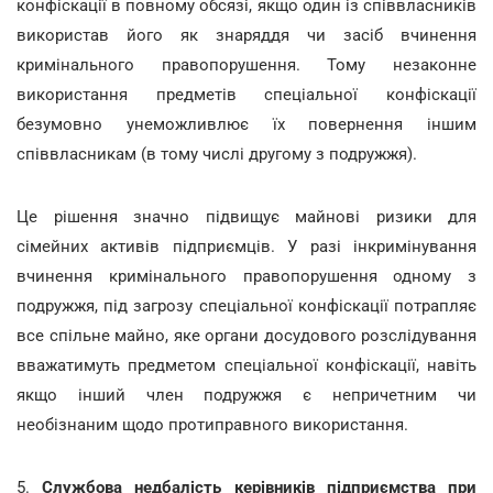
конфіскації в повному обсязі, якщо один із співвласників
використав його як знаряддя чи засіб вчинення
кримінального правопорушення. Тому незаконне
використання предметів спеціальної конфіскації
безумовно унеможливлює їх повернення іншим
співвласникам (в тому числі другому з подружжя).
Це рішення значно підвищує майнові ризики для
сімейних активів підприємців. У разі інкримінування
вчинення кримінального правопорушення одному з
подружжя, під загрозу спеціальної конфіскації потрапляє
все спільне майно, яке органи досудового розслідування
вважатимуть предметом спеціальної конфіскації, навіть
якщо інший член подружжя є непричетним чи
необізнаним щодо протиправного використання.
5.
Службова недбалість керівників підприємства при