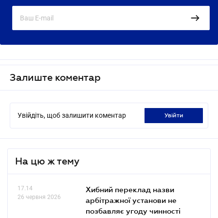
Залиште коментар
Увійдіть, щоб залишити коментар
увійти
На цю ж тему
17.14
Хибний переклад назви
26 червня 2026
арбітражної установи не
позбавляє угоду чинності