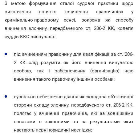
З метою формування сталої судової практики щодо
визначення поняття «вчинення правочинів» у
кримінально-правовому сенсі, зокрема як способу
вчинення злочину, передбаченого ст. 206-2 КК, колегія
суддів ККС виснувала:
під вчиненням правочину для кваліфікації за ст. 206-
2 КК слід розуміти як його вчинення винуватою
особою, так і забезпечення (організацію) нею
вчинення такого правочину іншими особами;
суспільно небезпечне діяння як складова об'єктивної
сторони складу злочину, передбаченого ст. 206-2 КК,
полягає у вчиненні правочинів, які за зовнішніми
ознаками є законними та за результатами яких
настають певні юридичні наслідки;