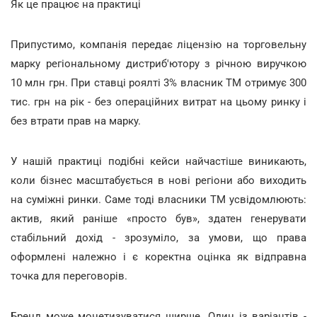
Як це працює на практиці
Припустимо, компанія передає ліцензію на торговельну
марку регіональному дистриб'ютору з річною виручкою
10 млн грн. При ставці роялті 3% власник ТМ отримує 300
тис. грн на рік - без операційних витрат на цьому ринку і
без втрати прав на марку.
У нашій практиці подібні кейси найчастіше виникають,
коли бізнес масштабується в нові регіони або виходить
на суміжні ринки. Саме тоді власники ТМ усвідомлюють:
актив, який раніше «просто був», здатен генерувати
стабільний дохід - зрозуміло, за умови, що права
оформлені належно і є коректна оцінка як відправна
точка для переговорів.
Бренд може монетизуватися ширше. Один із варіантів -