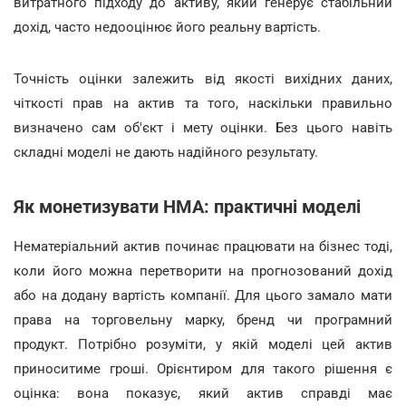
витратного підходу до активу, який генерує стабільний
дохід, часто недооцінює його реальну вартість.
Точність оцінки залежить від якості вихідних даних,
чіткості прав на актив та того, наскільки правильно
визначено сам об'єкт і мету оцінки. Без цього навіть
складні моделі не дають надійного результату.
Як монетизувати НМА: практичні моделі
Нематеріальний актив починає працювати на бізнес тоді,
коли його можна перетворити на прогнозований дохід
або на додану вартість компанії. Для цього замало мати
права на торговельну марку, бренд чи програмний
продукт. Потрібно розуміти, у якій моделі цей актив
приноситиме гроші. Орієнтиром для такого рішення є
оцінка: вона показує, який актив справді має