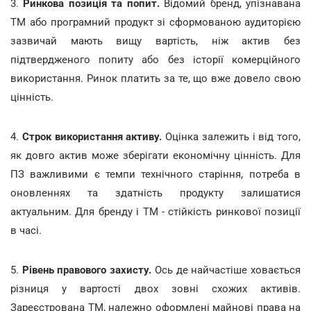
3.
Ринкова позиція та попит.
Відомий бренд, упізнавана
ТМ або програмний продукт зі сформованою аудиторією
зазвичай мають вищу вартість, ніж актив без
підтвердженого попиту або без історії комерційного
використання. Ринок платить за те, що вже довело свою
цінність.
4.
Строк використання активу.
Оцінка залежить і від того,
як довго актив може зберігати економічну цінність. Для
ПЗ важливими є темпи технічного старіння, потреба в
оновленнях та здатність продукту залишатися
актуальним. Для бренду і ТМ - стійкість ринкової позиції
в часі.
5.
Рівень правового захисту.
Ось де найчастіше ховається
різниця у вартості двох зовні схожих активів.
Зареєстрована ТМ, належно оформлені майнові права на