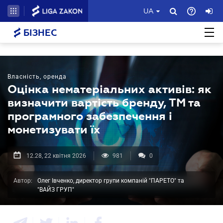
UA
БІЗНЕС
Власність, оренда
Оцінка нематеріальних активів: як
визначити вартість бренду, ТМ та
програмного забезпечення і
монетизувати їх
12.28, 22 квітня 2026
981
0
Автор:
Олег Івченко, директор групи компаній "ПАРЕТО" та
"ВАЙЗ ГРУП"