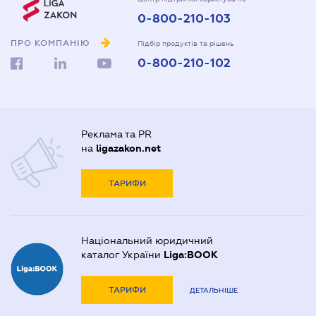
0-800-210-103
ПРО КОМПАНІЮ
Підбір продуктів та рішень
0-800-210-102
Реклама та PR
на
ligazakon.net
ТАРИФИ
Національний юридичний
каталог України
Liga:BOOK
ТАРИФИ
ДЕТАЛЬНІШЕ