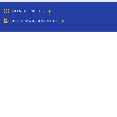
КАТАЛОГ РІШЕНЬ
ВСІ ТАРИФИ ЛІГА:ЗАКОН
Співробітництво
Агенти
Дилери
Політика конфіденційності
Умови використання сайту
Реклама
Блог
Новини компанії
Керівництва
Каталоги компаній
Теми в центрі уваги