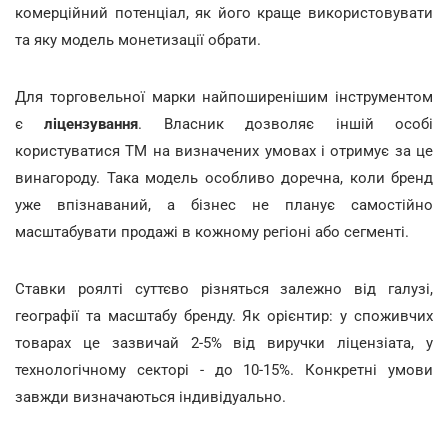
комерційний потенціал, як його краще використовувати
та яку модель монетизації обрати.
Для торговельної марки найпоширенішим інструментом
є
ліцензування
. Власник дозволяє іншій особі
користуватися ТМ на визначених умовах і отримує за це
винагороду. Така модель особливо доречна, коли бренд
уже впізнаваний, а бізнес не планує самостійно
масштабувати продажі в кожному регіоні або сегменті.
Ставки роялті суттєво різняться залежно від галузі,
географії та масштабу бренду. Як орієнтир: у споживчих
товарах це зазвичай 2-5% від виручки ліцензіата, у
технологічному секторі - до 10-15%. Конкретні умови
завжди визначаються індивідуально.