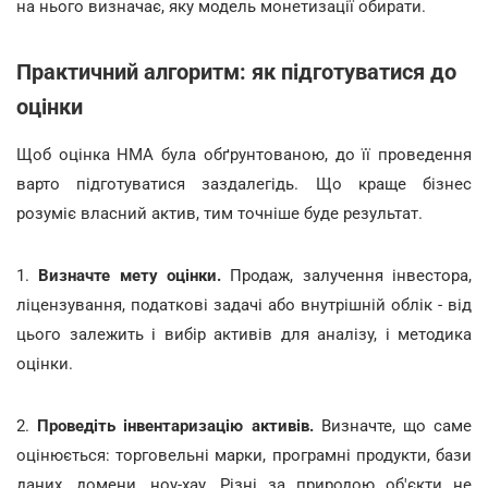
на нього визначає, яку модель монетизації обирати.
Практичний алгоритм: як підготуватися до
оцінки
Щоб оцінка НМА була обґрунтованою, до її проведення
варто підготуватися заздалегідь. Що краще бізнес
розуміє власний актив, тим точніше буде результат.
1.
Визначте мету оцінки.
Продаж, залучення інвестора,
ліцензування, податкові задачі або внутрішній облік - від
цього залежить і вибір активів для аналізу, і методика
оцінки.
2.
Проведіть інвентаризацію активів.
Визначте, що саме
оцінюється: торговельні марки, програмні продукти, бази
даних, домени, ноу-хау. Різні за природою об'єкти не