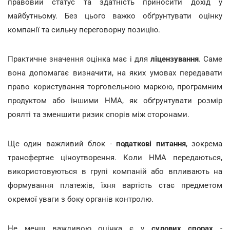
правовий статус та здатність приносити дохід у
майбутньому. Без цього важко обґрунтувати оцінку
компанії та сильну переговорну позицію.
Практичне значення оцінка має і для
ліцензування
. Саме
вона допомагає визначити, на яких умовах передавати
право користування торговельною маркою, програмним
продуктом або іншими НМА, як обґрунтувати розмір
роялті та зменшити ризик спорів між сторонами.
Ще один важливий блок -
податкові питання
, зокрема
трансфертне ціноутворення. Коли НМА передаються,
використовуються в групі компаній або впливають на
формування платежів, їхня вартість стає предметом
окремої уваги з боку органів контролю.
Не менш важливою оцінка є у
судових спорах
-