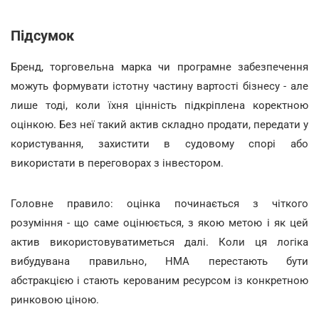
Підсумок
Бренд, торговельна марка чи програмне забезпечення
можуть формувати істотну частину вартості бізнесу - але
лише тоді, коли їхня цінність підкріплена коректною
оцінкою. Без неї такий актив складно продати, передати у
користування, захистити в судовому спорі або
використати в переговорах з інвестором.
Головне правило: оцінка починається з чіткого
розуміння - що саме оцінюється, з якою метою і як цей
актив використовуватиметься далі. Коли ця логіка
вибудувана правильно, НМА перестають бути
абстракцією і стають керованим ресурсом із конкретною
ринковою ціною.