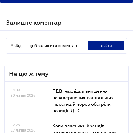
Залиште коментар
Увійдіть, щоб залишити коментар
увійти
На цю ж тему
14.08
ПДВ-наслідки знищення
30 липня 2026
незавершених капітальних
інвестицій через обстріли:
позиція ДПС
12.26
Коли власники брендів
27 липня 2026
ризикують донарахуванням