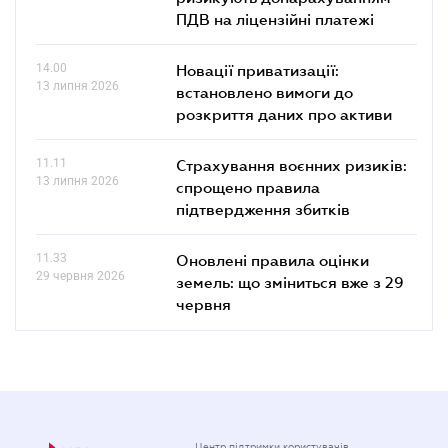
ПДВ на ліцензійні платежі
14.00
Новації приватизації:
13 липня 2026
встановлено вимоги до
розкриття даних про активи
11.11
Страхування воєнних ризиків:
13 липня 2026
спрощено правила
підтвердження збитків
11.33
Оновлені правила оцінки
29 червня 2026
земель: що зміниться вже з 29
червня
Центр підтримки користувачів