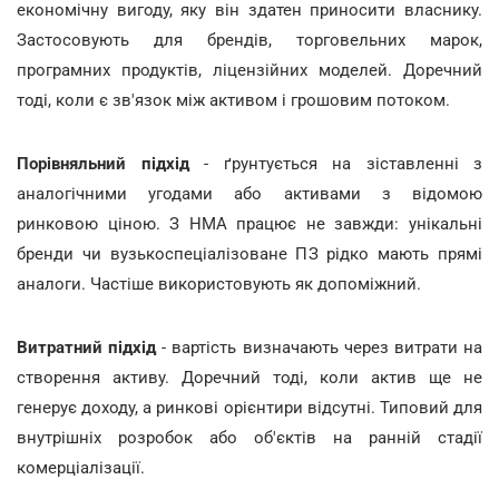
економічну вигоду, яку він здатен приносити власнику.
Застосовують для брендів, торговельних марок,
програмних продуктів, ліцензійних моделей. Доречний
тоді, коли є зв'язок між активом і грошовим потоком.
Порівняльний підхід
- ґрунтується на зіставленні з
аналогічними угодами або активами з відомою
ринковою ціною. З НМА працює не завжди: унікальні
бренди чи вузькоспеціалізоване ПЗ рідко мають прямі
аналоги. Частіше використовують як допоміжний.
Витратний підхід
- вартість визначають через витрати на
створення активу. Доречний тоді, коли актив ще не
генерує доходу, а ринкові орієнтири відсутні. Типовий для
внутрішніх розробок або об'єктів на ранній стадії
комерціалізації.