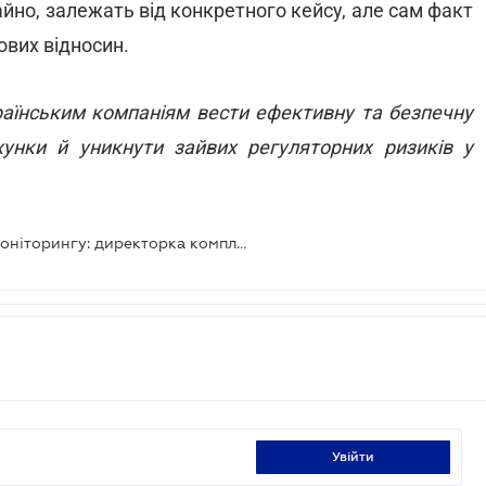
айно, залежать від конкретного кейсу, але сам факт
ових відносин.
аїнським компаніям вести ефективну та безпечну
хунки й уникнути зайвих регуляторних ризиків у
Комунікація з банком під час фінмоніторингу: директорка комплаєнс OTP Bank відповідає на гострі запитання бізнесу
увійти