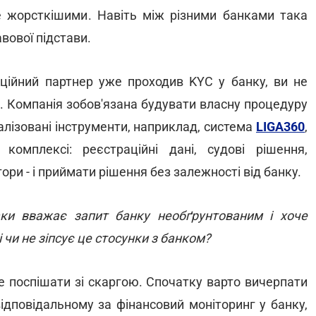
е жорсткішими. Навіть між різними банками така
авової підстави.
ційний партнер уже проходив KYC у банку, ви не
х. Компанія зобов'язана будувати власну процедуру
алізовані інструменти, наприклад, система
LIGA360
,
комплексі: реєстраційні дані, судові рішення,
атори - і приймати рішення без залежності від банку.
аки вважає запит банку необґрунтованим і хоче
 чи не зіпсує це стосунки з банком?
 поспішати зі скаргою. Спочатку варто вичерпати
ідповідальному за фінансовий моніторинг у банку,