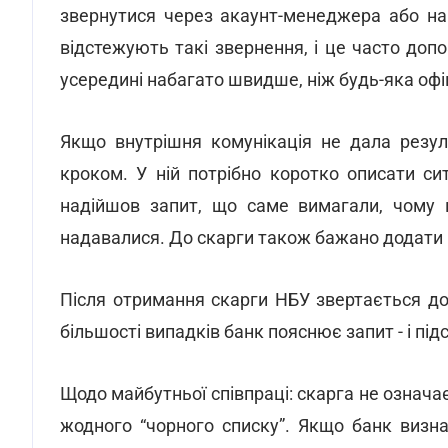
звернутися через акаунт-менеджера або нав
відстежують такі звернення, і це часто до
усередині набагато швидше, ніж будь-яка оф
Якщо внутрішня комунікація не дала резул
кроком. У ній потрібно коротко описати си
надійшов запит, що саме вимагали, чому 
надавалися. До скарги також бажано додати к
Після отримання скарги НБУ звертається д
більшості випадків банк пояснює запит - і пі
Щодо майбутньої співпраці: скарга не означа
жодного “чорного списку”. Якщо банк визн