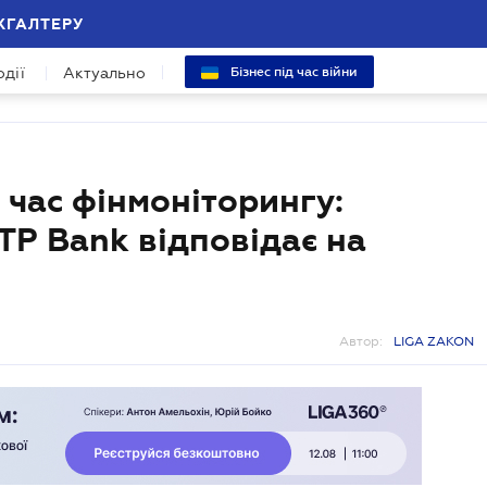
ХГАЛТЕРУ
одії
Актуально
Бізнес під час війни
 час фінмоніторингу:
P Bank відповідає на
Автор:
LIGA ZAKON