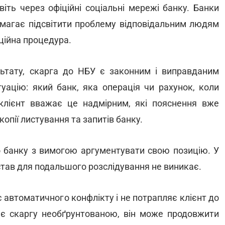
іть через офіційні соціальні мережі банку. Банки
помагає підсвітити проблему відповідальним людям
іційна процедура.
ьтату, скарга до НБУ є законним і виправданим
туацію: який банк, яка операція чи рахунок, коли
клієнт вважає це надмірним, які пояснення вже
опії листування та запитів банку.
о банку з вимогою аргументувати свою позицію. У
дстав для подальшого розслідування не виникає.
є автоматичного конфлікту і не потрапляє клієнт до
ає скаргу необґрунтованою, він може продовжити