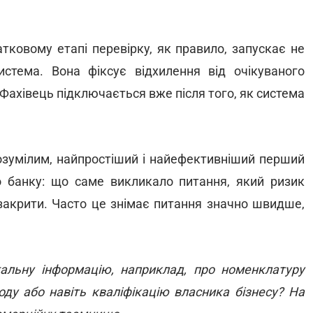
тковому етапі перевірку, як правило, запускає не
стема. Вона фіксує відхилення від очікуваного
. Фахівець підключається вже після того, як система
озумілим, найпростіший і найефективніший перший
о банку: що саме викликало питання, який ризик
 закрити. Часто це знімає питання значно швидше,
альну інформацію, наприклад, про номенклатуру
ходу або навіть кваліфікацію власника бізнесу? На