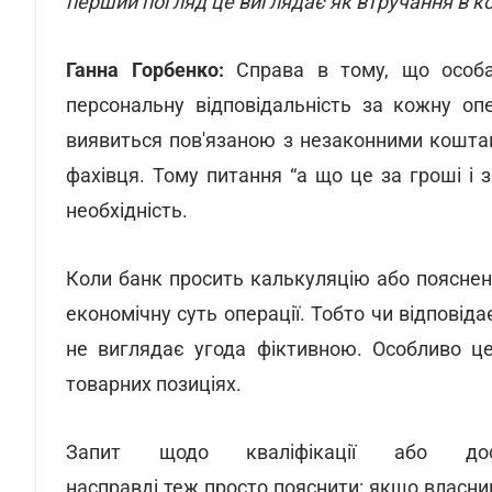
перший погляд це виглядає як втручання в 
Ганна Горбенко:
Справа в тому, що особа,
персональну відповідальність за кожну оп
виявиться пов'язаною з незаконними коштами
фахівця. Тому питання “а що це за гроші і з
необхідність.
Коли банк просить калькуляцію або пояснен
економічну суть операції. Тобто чи відповідає
не виглядає угода фіктивною. Особливо це
товарних позиціях.
Запит щодо кваліфікації або досв
насправді теж просто пояснити: якщо власник 