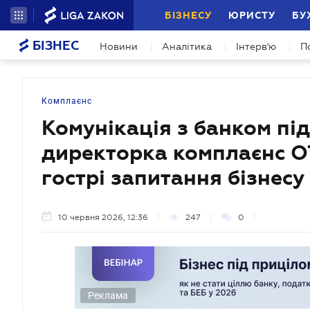
БІЗНЕСУ
ЮРИСТУ
БУ
БІЗНЕС
Новини
Аналітика
Інтерв'ю
П
Комплаєнс
Комунікація з банком під
директорка комплаєнс OT
гострі запитання бізнесу
10 червня 2026, 12:36
247
0
Реклама