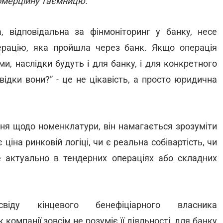
комерційну таємницю.
 відповідальна за фінмоніторинг у банку, несе
ерацію, яка пройшла через банк. Якщо операція
, наслідки будуть і для банку, і для конкретного
відки вони?” - це не цікавість, а просто юридична
ня щодо номенклатури, він намагається зрозуміти
 ціна ринковій логіці, чи є реальна собівартість, чи
 актуально в тендерних операціях або складних
іду кінцевого бенефіціарного власника
компанії зовсім не розуміє її діяльності, для банку