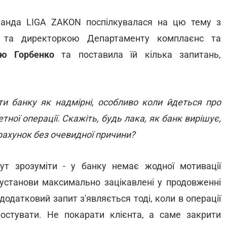
нда LIGA ZAKON поспілкувалася на цю тему з
on та директоркою Департаменту комплаєнс та
ою Горбенко
та поставила їй кілька запитань,
ти банку як надмірні, особливо коли йдеться про
ної операції. Скажіть, будь лака, як банк вирішує,
 рахунок без очевидної причини?
т зрозуміти - у банку немає жодної мотивації
нустанови максимально зацікавлені у продовженні
додатковий запит з'являється тоді, коли в операції
остувати. Не покарати клієнта, а саме закрити