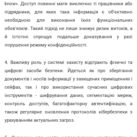
know». Доступ повинні мати виключно ті працівники або
підрядники, для яких така інформація є об'єктивно
необхідною для виконання їхніх функціональних
обов'язків. Такий підхід не лише знижує ризик витоків, а
й істотно спрощує подальше доказування у разі
порушення режиму конфіденційності.
4. Важливу роль у системі захисту відіграють фізичні та
цифрові засоби безпеки. Йдеться як про зберігання
документів і носіїв інформації у захищених приміщеннях і
сейфах, так і про використання сучасних цифрових
інструментів - шифрування даних, сегментацію мереж,
контроль доступів, багатофакторну автентифікацію, а
також регулярне оновлення протоколів кібербезпеки з
урахуванням актуальних загроз.