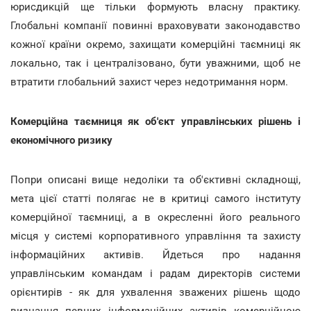
юрисдикцій ще тільки формують власну практику.
Глобальні компанії повинні враховувати законодавство
кожної країни окремо, захищати комерційні таємниці як
локально, так і централізовано, бути уважними, щоб не
втратити глобальний захист через недотримання норм.
Комерційна таємниця як об'єкт управлінських рішень і
економічного ризику
Попри описані вище недоліки та об'єктивні складнощі,
мета цієї статті полягає не в критиці самого інституту
комерційної таємниці, а в окресленні його реального
місця у системі корпоративного управління та захисту
інформаційних активів. Йдеться про надання
управлінським командам і радам директорів системи
орієнтирів - як для ухвалення зважених рішень щодо