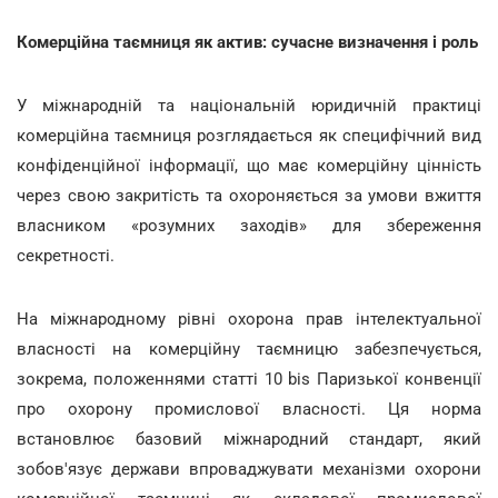
Комерційна таємниця як актив: сучасне визначення і роль
У міжнародній та національній юридичній практиці
комерційна таємниця розглядається як специфічний вид
конфіденційної інформації, що має комерційну цінність
через свою закритість та охороняється за умови вжиття
власником «розумних заходів» для збереження
секретності.
На міжнародному рівні охорона прав інтелектуальної
власності на комерційну таємницю забезпечується,
зокрема, положеннями статті 10 bis Паризької конвенції
про охорону промислової власності. Ця норма
встановлює базовий міжнародний стандарт, який
зобов'язує держави впроваджувати механізми охорони