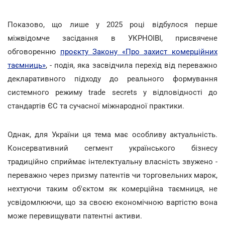
Показово, що лише у 2025 році відбулося перше
міжвідомче засідання в УКРНОІВІ, присвячене
обговоренню
проєкту Закону «Про захист комерційних
таємниць»
, - подія, яка засвідчила перехід від переважно
декларативного підходу до реального формування
системного режиму trade secrets у відповідності до
стандартів ЄС та сучасної міжнародної практики.
Однак, для України ця тема має особливу актуальність.
Консервативний сегмент українського бізнесу
традиційно сприймає інтелектуальну власність звужено -
переважно через призму патентів чи торговельних марок,
нехтуючи таким об'єктом як комерційна таємниця, не
усвідомлюючи, що за своєю економічною вартістю вона
може перевищувати патентні активи.