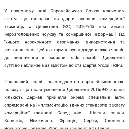
У правовому полі Європейського Союзу ключовим
актом, що визначає стандарти охорони комерційної
таємниці, є Директива (ЄС) 2016/943 про захист
нерозголошених ноу-хау та комерційної інформації від
їхнього незаконного отримання, використання та
розголошення. Цей акт гармонізує підходи держав-членів
до визначення й охорони trade secrets. Директива
суттєво наближена за змістом до стандартів Угоди TRIPS.
Подальший аналіз законодавства європейських країн
показує, що після ухвалення Директиви 2016/943 значна
кількість держав прийняла окремі спеціальні акти,
спрямовані на імплементацію єдиних стандартів захисту
комерційної таємниці. Серед них - Швеція, Іспанія,
Хорватія, Німеччина, Франція, Сербія, Словенія,
Чорногорія, Ірландія, Угорщина, Фінляндія та Данія.