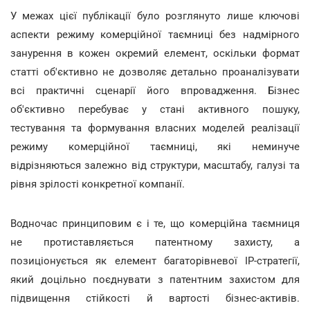
У межах цієї публікації було розглянуто лише ключові
аспекти режиму комерційної таємниці без надмірного
занурення в кожен окремий елемент, оскільки формат
статті об'єктивно не дозволяє детально проаналізувати
всі практичні сценарії його впровадження. Бізнес
об'єктивно перебуває у стані активного пошуку,
тестування та формування власних моделей реалізації
режиму комерційної таємниці, які неминуче
відрізняються залежно від структури, масштабу, галузі та
рівня зрілості конкретної компанії.
Водночас принциповим є і те, що комерційна таємниця
не протиставляється патентному захисту, а
позиціонується як елемент багаторівневої IP-стратегії,
який доцільно поєднувати з патентним захистом для
підвищення стійкості й вартості бізнес-активів.