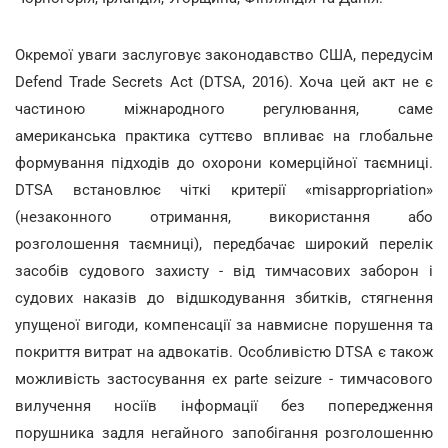
Окремої уваги заслуговує законодавство США, передусім
Defend Trade Secrets Act (DTSA, 2016). Хоча цей акт не є
частиною міжнародного регулювання, саме
американська практика суттєво впливає на глобальне
формування підходів до охорони комерційної таємниці.
DTSA встановлює чіткі критерії «misappropriation»
(незаконного отримання, використання або
розголошення таємниці), передбачає широкий перелік
засобів судового захисту - від тимчасових заборон і
судових наказів до відшкодування збитків, стягнення
упущеної вигоди, компенсації за навмисне порушення та
покриття витрат на адвокатів. Особливістю DTSA є також
можливість застосування ex parte seizure - тимчасового
вилучення носіїв інформації без попередження
порушника задля негайного запобігання розголошенню