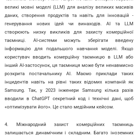
великі мовні моделі (LLM) для аналізу великих масивів
даних, створення продуктів та навіть для інновацій -
генерування нових ідей чи винаходів. AI та LLM
створюють низку викликів для захисту комерційної
таємниці. AI-системи можуть зберігати введену
інформацію для подальшого навчання моделі. Якщо
користувач вводить комерційну таємницю в LLM або
інший AI-застосунок, ця таємниця може бути ненавмисно
розкрита постачальнику AI. Маємо приклади таких
інцидентів навіть на рівні таких відомих компаній як
Samsung. Так, у 2023 інженери Samsung кілька разів
вводили в ChatGPT секретний код і технічні дані, щоб
«оптимізувати його». Це стало медійним кейсом.
4. Міжнародний захист комерційних таємниць
залишається динамічним і складним. Багато іноземних