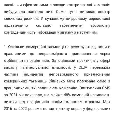
наскільки ефективними є заходи контролю, які компанія
вибудувала навколо них. Саме тут і виникає спектр
ключових ризиків. У сучасному цифровому середовищі
надзвичайно складно забезпечити абсолютну
конфіденційність інформації у зв'язку з наступним:
1. Оскільки комерційні таємниці не реєструються, вони є
вразливими до неправомірного привласнення через
мобільність працівників. За оцінками практиків у сфері
захисту інтелектуальної власності, у США переважна
частина інцидентів неправомірного привласнення
комерційних таємниць (близько 60%) пов'язана саме з
працівниками, які залишають компанію. Опитування CMS
за 2021 рік показало, що майже 48% компаній називають
витоки від працівників своїм головним страхом. Між
2016 та 2022 роками понад третину справ у федеральних