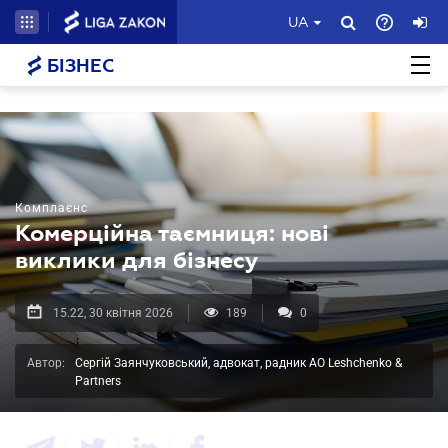
UA
БІЗНЕС
Комплаєнс
Комерційна таємниця: нові
виклики для бізнесу
15.22, 30 квітня 2026
189
0
Автор:
Сергій Заянчуковський, адвокат, радник АО Leshchenko &
Partners