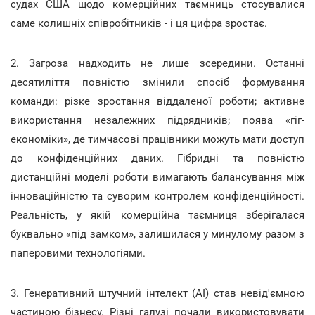
судах США щодо комерційних таємниць стосувалися
саме колишніх співробітників - і ця цифра зростає.
2. Загроза надходить не лише зсередини. Останні
десятиліття повністю змінили спосіб формування
команди: різке зростання віддаленої роботи; активне
використання незалежних підрядників; поява «гіг-
економіки», де тимчасові працівники можуть мати доступ
до конфіденційних даних. Гібридні та повністю
дистанційні моделі роботи вимагають балансування між
інноваційністю та суворим контролем конфіденційності.
Реальність, у якій комерційна таємниця зберігалася
буквально «під замком», залишилася у минулому разом з
паперовими технологіями.
3. Генеративний штучний інтелект (AI) став невід'ємною
частиною бізнесу. Різні галузі почали використовувати