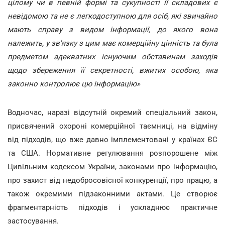
цілому чи в певній формі та сукупності її складових є
невідомою та не є легкодоступною для осіб, які звичайно
мають справу з видом інформації, до якого вона
належить, у зв'язку з цим має комерційну цінність та була
предметом адекватних існуючим обставинам заходів
щодо збереження її секретності, вжитих особою, яка
законно контролює цю інформацію»
Водночас, наразі відсутній окремий спеціальний закон,
присвячений охороні комерційної таємниці, на відміну
від підходів, що вже давно імплементовані у країнах ЄС
та США. Нормативне регулювання розпорошене між
Цивільним кодексом України, законами про інформацію,
про захист від недобросовісної конкуренції, про працю, а
також окремими підзаконними актами. Це створює
фрагментарність підходів і ускладнює практичне
застосування.