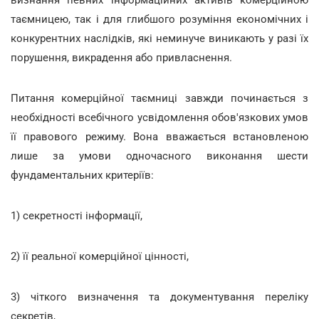
визнання певних інформаційних активів комерційною
таємницею, так і для глибшого розуміння економічних і
конкурентних наслідків, які неминуче виникають у разі їх
порушення, викрадення або привласнення.
Питання комерційної таємниці завжди починається з
необхідності всебічного усвідомлення обов'язкових умов
її правового режиму. Вона вважається встановленою
лише за умови одночасного виконання шести
фундаментальних критеріїв:
1) секретності інформації,
2) її реальної комерційної цінності,
3) чіткого визначення та документування переліку
секретів,