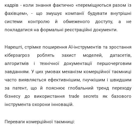
кадрів - коли знання фактично «переміщуються разом із
фахівцем», - що змушує компанії будувати внутрішні
системи контролю й обмеженого доступу, а не
покладатися на формальні реєстраційні документи.
Нарешті, стрімке поширення AI-інструментів та зростання
кіберзагроз роблять захист моделей, датасетів,
алгоритмів і технічної документації першочерговим
завданням. У цих умовах механізм комерційної таємниці
часто виявляється ефективнішим, гнучкішим і швидшим
за патент, що й пояснює глобальний тренд переходу
бізнесу до використання trade secrets як базового
інструмента охорони інновацій.
Переваги комерційної таємниці: