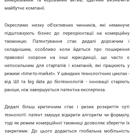
вимірюваний та керований актив, здатний визначити
майбутнє компанії.
Окреслимо низку об'єктивних чинників, які неминуче
підштовхують бізнес до переорієнтації на комерційну
таємницю. Патентування стає дедалі дорожчим і
складнішим, особливо коли йдеться про поширення
правової охорони на інші юрисдикції, що часто є
непосильним для стартапів і компаній, які працюють у
режимі «time-to-market». У швидких технологічних циклах -
від ШІ та big data до біотехнологій - інновації старіють
раніше, ніж завершується патентна експертиза.
Дедалі більш критичним стає і ризик розкриття суті
технології: патент змушує відкрити алгоритм чи формулу,
тоді як режим комерційної таємниці дозволяє зберегти їх
закритими. До цього додається глобальна мобільність