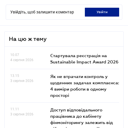
Увійдіть, щоб залишити коментар
увійти
На цю ж тему
10.07
Стартувала реєстрація на
4 серпня 2026
Sustainable Impact Award 2026
13.15
Як не втрачати контроль у
3 серпня 2026
щоденних задачах комплаєнса:
4 виміри роботи в одному
просторі
11.11
Доступ відповідального
3 серпня 2026
працівника до кабінету
фінмоніторингу залежить від