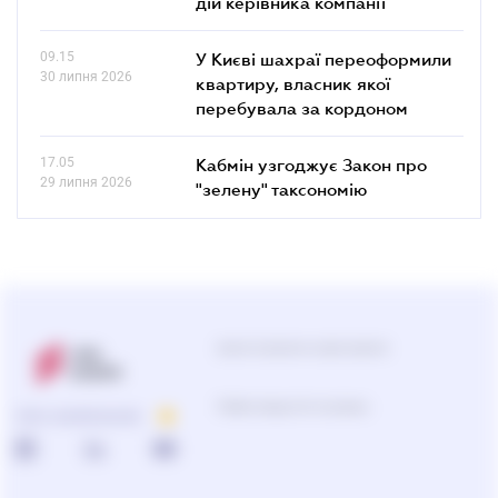
дій керівника компанії
09.15
У Києві шахраї переоформили
30 липня 2026
квартиру, власник якої
перебувала за кордоном
17.05
Кабмін узгоджує Закон про
29 липня 2026
"зелену" таксономію
Центр підтримки користувачів
Підбір продуктів та рішень
ПРО КОМПАНІЮ