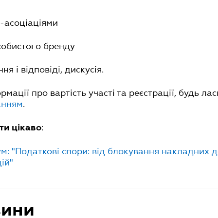
с-асоціаціями
собистого бренду
я і відповіді, дискусія.
мації про вартість участі та реєстрації, будь лас
анням
.
:
ти цікаво
м: "Податкові спори: від блокування накладних 
ій"
вини