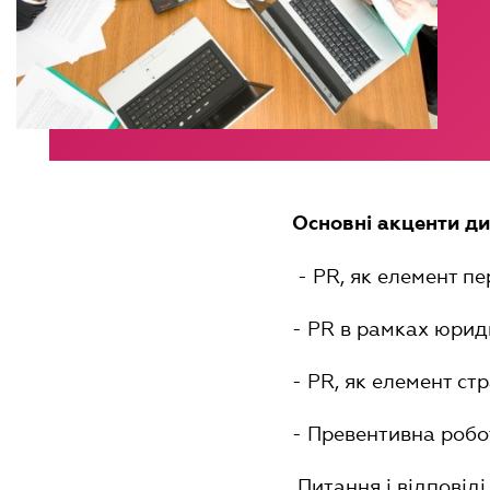
Основні акценти ди
- PR, як елемент п
- PR в рамках юрид
- PR, як елемент ст
- Превентивна робот
Питання і відповіді,