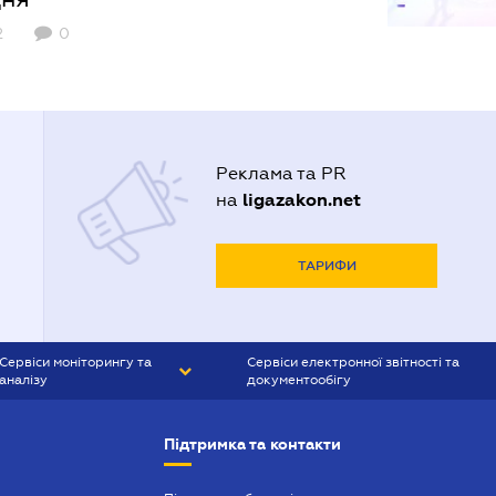
2
0
Реклама та PR
ligazakon.net
на
ТАРИФИ
Сервіси моніторингу та
Сервіси електронної звітності та
аналізу
документообігу
CONTR AGENT
Liga:REPORT
Підтримка та контакти
SMS-МАЯК
VERDICTUM