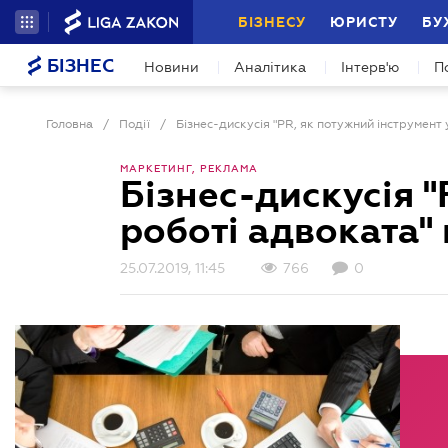
БІЗНЕСУ
ЮРИСТУ
БУ
БІЗНЕС
Новини
Аналітика
Інтерв'ю
П
Головна
/
Події
/
МАРКЕТИНГ, РЕКЛАМА
Бізнес-дискусія "
роботі адвоката"
25.07.2019, 11:45
766
0