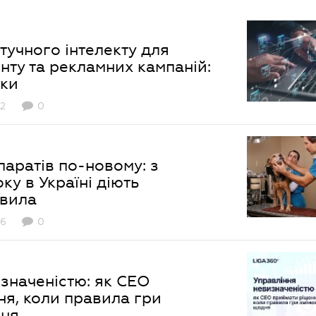
учного інтелекту для
нту та рекламних кампаній:
ики
52
0
аратів по-новому: з
ку в Україні діють
авила
6
0
значеністю: як СЕО
я, коли правила гри
дня