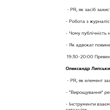
- PR, як засіб захи
- Робота з журналіс
- Чому публічність
- Як адвокат повине
19:30-20:00 Превент
Олександр Липськ
- PR, як елемент за
- "Вирощування" ре
- Інструменти взаєм
ситуаціях