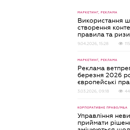
МАРКЕТИНГ, РЕКЛАМА
Використання шт
створення конте
правила та риз
9.04.2026, 15:28
11
МАРКЕТИНГ, РЕКЛАМА
Реклама ветпреп
березня 2026 ро
європейські пр
3.03.2026, 09:18
44
КОРПОРАТИВНЕ ПРАВО/M&A
Управління неви
приймати рішенн
змінюються що