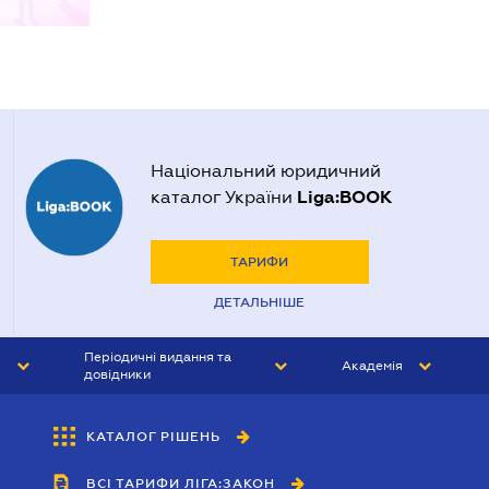
Національний юридичний
Liga:BOOK
каталог України
ТАРИФИ
ДЕТАЛЬНІШЕ
Періодичні видання та
Академія
довідники
ЮРИСТ&ЗАКОН
АКАДЕМІЯ ЛІГА:ЗАКОН
КАТАЛОГ РІШЕНЬ
БУХГАЛТЕР&ЗАКОН
ВСІ ТАРИФИ ЛІГА:ЗАКОН
ВІСНИК МСФЗ