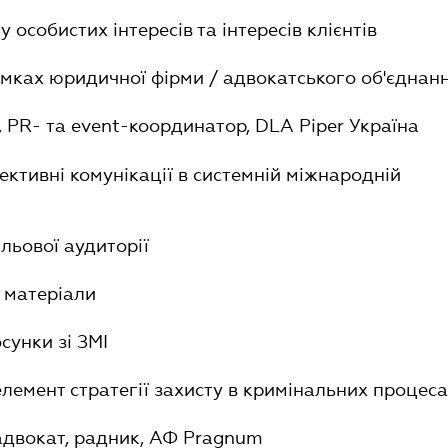
ту особистих інтересів та інтересів клієнтів
амках юридичної фірми / адвокатського об'єднан
, PR- та event-координатор, DLA Piper Україна
ективні комунікації в системній міжнародній
ільової аудиторії
і матеріали
сунки зі ЗМІ
елемент стратегії захисту в кримінальних процес
 адвокат, радник, АФ Pragnum