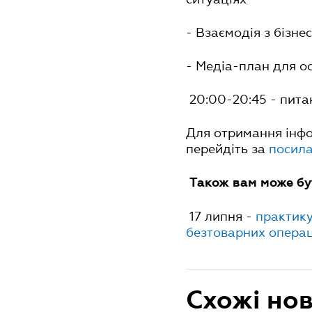
- Взаємодія з бізне
- Медіа-план для о
20:00-20:45 - питанн
Для отримання інфор
перейдіть за
посил
Також вам може бу
17 липня -
практику
безтоварних операц
Схожі но