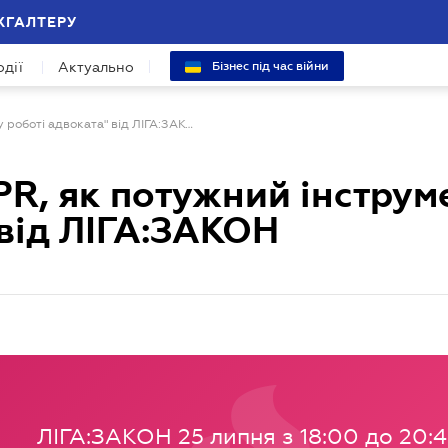
ХГАЛТЕРУ
одії
Актуально
Бізнес під час війни
Бізнес-дискусія "PR, як потужний інструмент у роботі адвоката" від ЛІГА:ЗАКОН
PR, як потужний інструм
 від ЛІГА:ЗАКОН
ЛІГА:ЗАКОН 25 липня з 18:00 до 20: