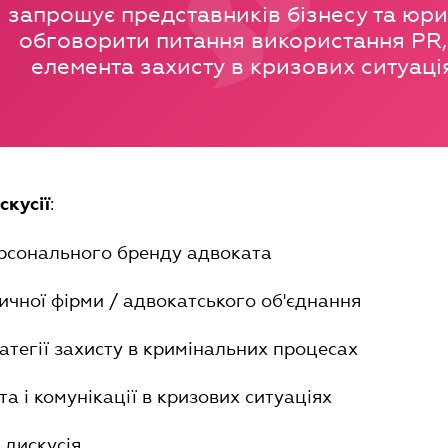
запрошує представників бізнесу та юри
обговорити питання використання PR,
елемента захисту в кризових ситуаці
:
скусії
ерсонального бренду адвоката
ичної фірми / адвокатського об'єднання
ратегії захисту в кримінальних процесах
а і комунікації в кризових ситуаціях
 дискусія