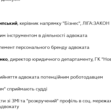
, керівник напрямку "Бізнес", ЛІГА:ЗАКОН
ипський
им інструментом в діяльності адвоката
 елемент персонального бренду адвоката
, директор юридичного департаменту, ГК "Нов
нко
рийняття адвоката потенційним роботодавцем
'ям" сприймають судді
кти зі ЗМІ та "розкручений" профіль в соц. мережа
адвокату