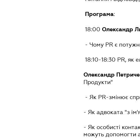
:
Програма
18:00
Олександр Л
- Чому PR є потужн
18:10-18:30 PR, як
Олександр Петриче
Продукти"
- Як PR-змінює сп
- Як адвоката "з ім
- Як особисті конта
можуть допомогти 