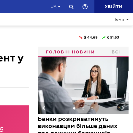
УВІЙТИ
UA
Теми
$
44.69
€
51.63
ГОЛОВНІ НОВИНИ
ВСІ
ент у
Банки розкриватимуть
виконавцям більше даних
45