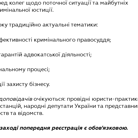
ед колег щодо поточної ситуації та майбутніх
римінальної юстиції.
оку традиційно актуальні тематики:
фективності кримінального правосуддя;
гарантій адвокатської діяльності;
інальному процесі;
ії захисту бізнесу.
доповідачів
очікуються: провідні юристи-практик
нстанцій, народні депутати України та представн
ств та відомств.
 заході попередня реєстрація є обов'язковою.