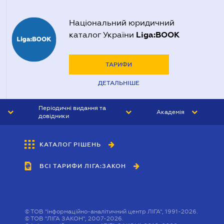
Національний юридичний
Liga:BOOK
каталог України
ТАРИФИ
ДЕТАЛЬНІШЕ
Періодичні видання та
Академія
довідники
ЮРИСТ&ЗАКОН
АКАДЕМІЯ ЛІГА:ЗАКОН
КАТАЛОГ РІШЕНЬ
БУХГАЛТЕР&ЗАКОН
ВСІ ТАРИФИ ЛІГА:ЗАКОН
ВІСНИК МСФЗ
ІНТЕРБУХ
ОСОБИСТИЙ ЕКСПЕРТ
©
ТОВ "інформаційно-аналітичний центр ЛІГА", 1991-2026.
©
ТОВ "ЛІГА ЗАКОН", 2007-2026.