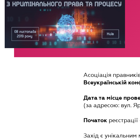
Асоціація правникі
Всеукраїнській кон
Дата та місце пров
(за адресою: вул. Яр
реєстрації
Початок
Захід є унікальним 