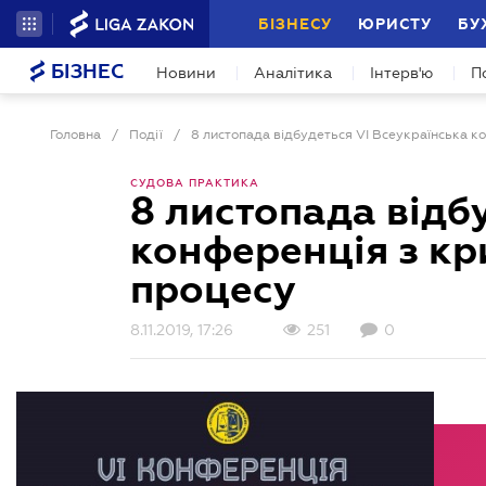
БІЗНЕСУ
ЮРИСТУ
БУ
БІЗНЕС
Новини
Аналітика
Інтерв'ю
П
Головна
/
Події
/
СУДОВА ПРАКТИКА
8 листопада відб
конференція з кр
процесу
8.11.2019, 17:26
251
0