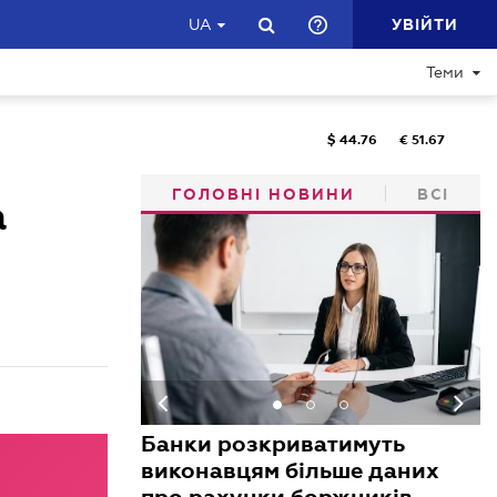
УВІЙТИ
UA
Теми
$
44.76
€
51.67
ГОЛОВНІ НОВИНИ
ВСІ
а
Банки розкриватимуть
виконавцям більше даних