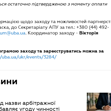
ься остаточно підтвердженою з моменту оплати
ормацією щодо заходу та можливостей партнерст
аска, до Секретаріату АПУ за тел.: +380 (44) 492-
rum@uba.ua
. Координатор заходу -
Вікторія
ограмою заходу та зареєструватись можна за
//uba.ua/ukr/events/3284/
вини
д назви арбітражної
бавляє угоду чинності