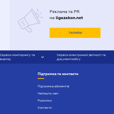
Реклама та PR
ligazakon.net
на
ТАРИФИ
Сервіси моніторингу та
Сервіси електронної звітності та
аналізу
документообігу
CONTR AGENT
Liga:REPORT
Підтримка та контакти
SMS-МАЯК
VERDICTUM
Підтримка абонентів
Напишіть нам
SEMANTRUM
Розсилки
SMS-МАЯК ІПОТЕКА
Контакти