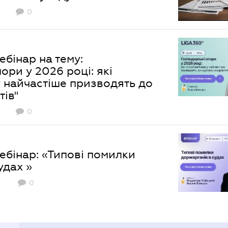
0
бінар на тему:
ори у 2026 році: які
 найчастіше призводять до
тів"
0
0
ебінар: «Типові помилки
удах »
0