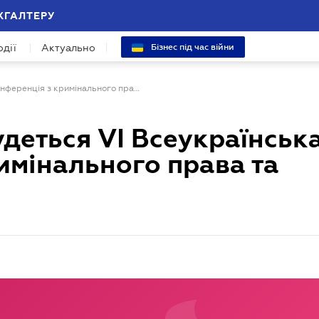
ХГАЛТЕРУ
одії
Актуально
Бізнес під час війни
8 листопада відбудеться VI Всеукраїнська конференція з кримінального права та процесу
удеться VI Всеукраїнськ
имінального права та