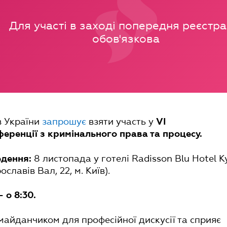
Для участі в заході попередня реєстра
обов'язкова
в України
запрошує
взяти участь у
VI
ференції з кримінального права та процесу.
8 листопада у готелі Radisson Blu Hotel K
едення:
ославів Вал, 22, м. Київ).
- о 8:30.
майданчиком для професійної дискусії та сприяє