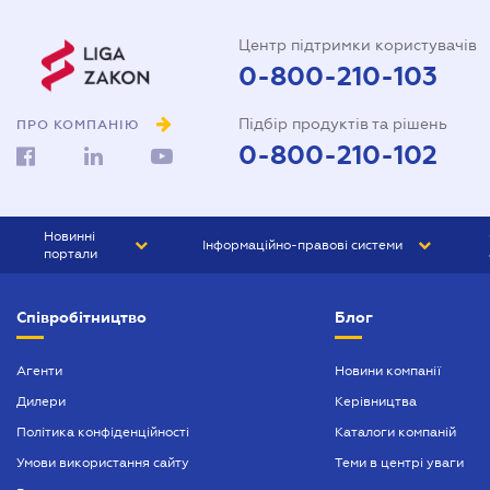
Центр підтримки користувачів
0-800-210-103
Підбір продуктів та рішень
ПРО КОМПАНІЮ
0-800-210-102
Новинні
Інформаційно-правові системи
портали
ЮРЛІГА
Право України
Співробітництво
Блог
БІЗНЕС
ГРАНД
БУХГАЛТЕР.ua
ПРАЙМ
Агенти
Новини компанії
Дилери
Керівництва
БУХГАЛТЕР ПРОФ
Політика конфіденційності
Каталоги компаній
ЮРИСТ ПРОФ
Умови використання сайту
Теми в центрі уваги
ЮРИСТ