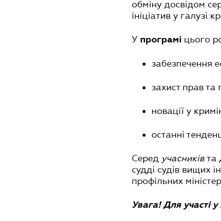
обміну досвідом сер
ініціатив у галузі к
У
цього р
програмі
забезпечення е
захист прав та 
новації у крим
останні тенденц
Серед
учасників
та
судді судів вищих і
профільних міністер
Увага! Для участі у