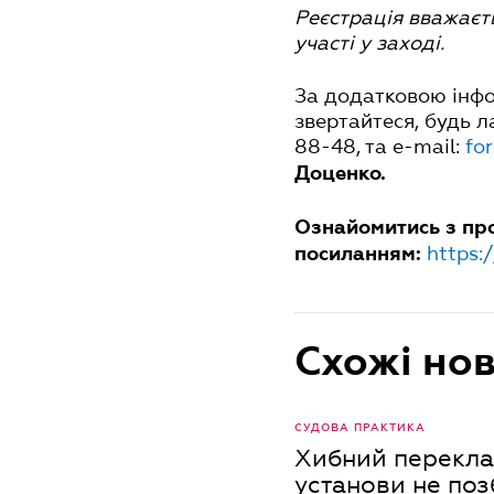
Реєстрація вважаєт
участі у заході.
За додатковою інф
звертайтеся, будь л
88-48, та e-mail:
fo
Доценко.
Ознайомитись з пр
https:
посиланням:
Схожі но
СУДОВА ПРАКТИКА
Хибний перекла
установи не поз