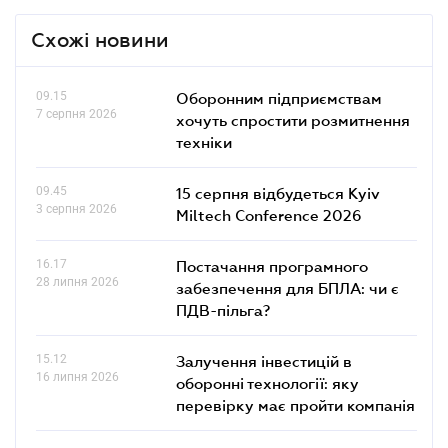
Схожі новини
09.15
Оборонним підприємствам
7 серпня 2026
хочуть спростити розмитнення
техніки
09.45
15 серпня відбудеться Kyiv
3 серпня 2026
Miltech Conference 2026
16.17
Постачання програмного
28 липня 2026
забезпечення для БПЛА: чи є
ПДВ-пільга?
15.12
Залучення інвестицій в
16 липня 2026
оборонні технології: яку
перевірку має пройти компанія