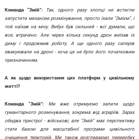
Команда “Змій”:
Так, одного разу хлопці не встигли
запустити механізм розмінування, просто їхали "Змієм", і
той наїхав на міну. Вибух був сильний - всі думали, що
все, втрачено. Але через кілька секунд дрон виїхав із
диму і продовжив роботу. А ще одного разу саперів
евакуювали на дроні - хоча це не було його початковим
призначенням.
А як щодо використання цих платформ у цивільному
житті?
Команда “Змій”:
Ми вже отримуємо запити щодо
гуманітарного розмінування, зокрема від аграріїв. Зараз
обидва пристрої - військові, але "Змій" має перспективу
стати базою для масштабної програми цивільного
очищення територій. Ми також розглядаємо переробку