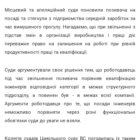
Місцевий та апеляційний суди поновили позивача на
посаді та стягнули з підприємства середній заробіток за
час вимушеного прогулу. Нагадаємо, що при звільненні з
підстав змін в організації виробництва і праці діє
переважне право на залишення на роботі при рівній
продуктивності праці та кваліфікації.
Суди аргументували своє рішення тим, що роботодавець
під час звільнення позивача порівняв кваліфікацію
інженерів відповідної категорії в межах структурного
підрозділу, а повинен був - в межах всієї компанії.
Аргументи роботодавця про те, що посади інженерів
неможливо порівняти через різні функціональні
обов'язки суди до уваги не взяли.
Колегія суддів Цивільного суду ВС погодилась із таким