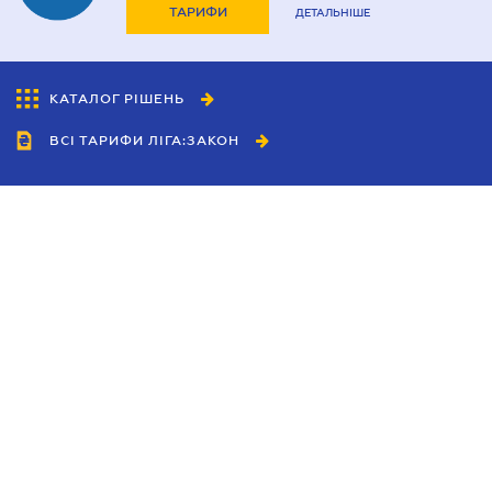
ТАРИФИ
ДЕТАЛЬНІШЕ
КАТАЛОГ РІШЕНЬ
ВСІ ТАРИФИ ЛІГА:ЗАКОН
Співробітництво
Агенти
Дилери
Політика конфіденційності
Умови використання сайту
Реклама
Блог
Новини компанії
Керівництва