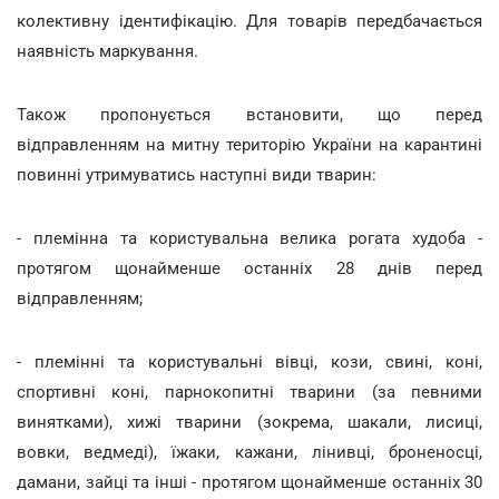
колективну ідентифікацію. Для товарів передбачається
наявність маркування.
Також пропонується встановити, що перед
відправленням на митну територію України на карантині
повинні утримуватись наступні види тварин:
- племінна та користувальна велика рогата худоба -
протягом щонайменше останніх 28 днів перед
відправленням;
- племінні та користувальні вівці, кози, свині, коні,
спортивні коні, парнокопитні тварини (за певними
винятками), хижі тварини (зокрема, шакали, лисиці,
вовки, ведмеді), їжаки, кажани, лінивці, броненосці,
дамани, зайці та інші - протягом щонайменше останніх 30