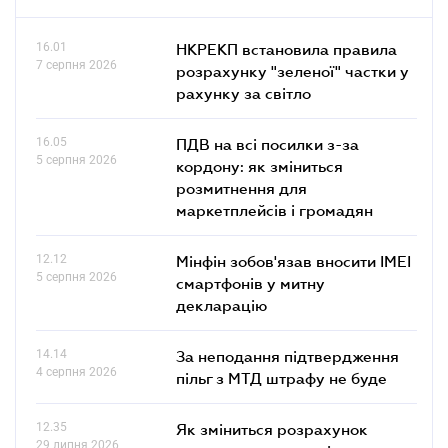
16.01
НКРЕКП встановила правила
7 серпня 2026
розрахунку "зеленої" частки у
рахунку за світло
16.05
ПДВ на всі посилки з-за
5 серпня 2026
кордону: як зміниться
розмитнення для
маркетплейсів і громадян
12.12
Мінфін зобов'язав вносити IMEI
5 серпня 2026
смартфонів у митну
декларацію
14.14
За неподання підтвердження
4 серпня 2026
пільг з МТД штрафу не буде
12.35
Як зміниться розрахунок
29 липня 2026