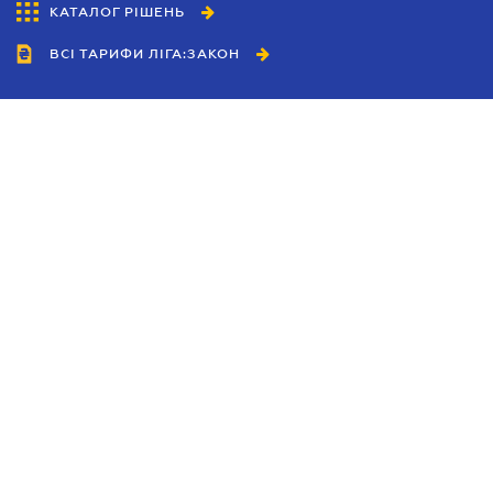
КАТАЛОГ РІШЕНЬ
ВСІ ТАРИФИ ЛІГА:ЗАКОН
Співробітництво
Агенти
Дилери
Політика конфіденційності
Умови використання сайту
Реклама
Блог
Новини компанії
Керівництва
Каталоги компаній
Теми в центрі уваги