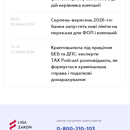
дій керівника компанії
09.05
Серпень-вересень 2026-го:
28 липня 2026
банки запустять нові ліміти на
перекази для ФОП і компаній
16.14
Криптовалюта під прицілом
17 липня 2026
БЕБ та ДПС: експерти
TAX Podcast розповідають, як
формується кримінальна
справа і податкові
донарахування
Центр підтримки користувачів
0-800-210-103