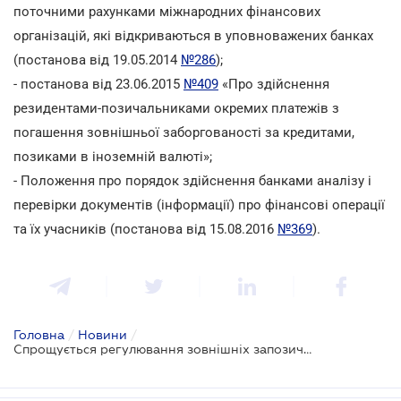
поточними рахунками міжнародних фінансових
організацій, які відкриваються в уповноважених банках
(постанова від 19.05.2014
№286
);
- постанова від 23.06.2015
№409
«Про здійснення
резидентами-позичальниками окремих платежів з
погашення зовнішньої заборгованості за кредитами,
позиками в іноземній валюті»;
- Положення про порядок здійснення банками аналізу і
перевірки документів (інформації) про фінансові операції
та їх учасників (постанова від 15.08.2016
№369
).
Головна
/
Новини
/
Спрощується регулювання зовнішніх запозичень