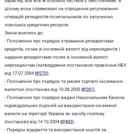
характер, але все ж основна частина є змістовними. В
цілому вони спрямовані на спрощення регулювання
операцій резидентів-позичальників по залученню
зовнішніх кредитних ресурсів.
Зміни внесено до:
- Положення про порядок отримання резидентами
кредитів, позик в іноземній валюті від нерезидентів і
надання резидентами позик в іноземній валюті
нерезидентам (затверджене постановою правління НБУ
від 17.07.2004
№270
);
- Положення про порядок та умови торгівлі іноземною
валютою (постанова від 10.08.2005
№281
);
- Положення про порядок видачі Національним банком
індивідуальних ліцензій на використання іноземної
валюти на території України як засобу платежу
(постанова від 14.10.2004
№483
);
- Порядок відкриття та використання коштів за