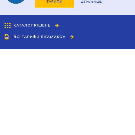
ТАРИФИ
ДЕТАЛЬНІШЕ
КАТАЛОГ РІШЕНЬ
ВСІ ТАРИФИ ЛІГА:ЗАКОН
Співробітництво
Агенти
Дилери
Політика конфіденційності
Умови використання сайту
Реклама
Блог
Новини компанії
Керівництва