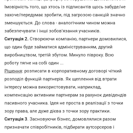
Імовірність того, що хтось із підписантів щось забуде/не
захоче/передумає зробити, під загрозою санкцій значно
зменшується. До слова - аналогічним чином можна
забезпечувати і інші зобов'язання учасників.
Ситуація 2.
Створюючи компанію, партнери домовилися,
що один буде займатися адмініструванням, другий
виробництвом, третій збутом. Минуло півроку. Всю
роботу тягне на собі один ...
Рішення
: розписати в корпоративному договорі чіткий
розподіл функцій партнерів. Як щеплення від втрати
інтересу можна використовувати, наприклад,
компенсацію активним партнерам за рахунок дивідендів
пасивного учасника. Ідея не проста в реалізації з точки
зору права, але дуже дієва з точки зору практики.
Ситуація 3
. Засновуючи бізнес, домовлялися разом
призначати співробітників, підбирати аутсорсеров і