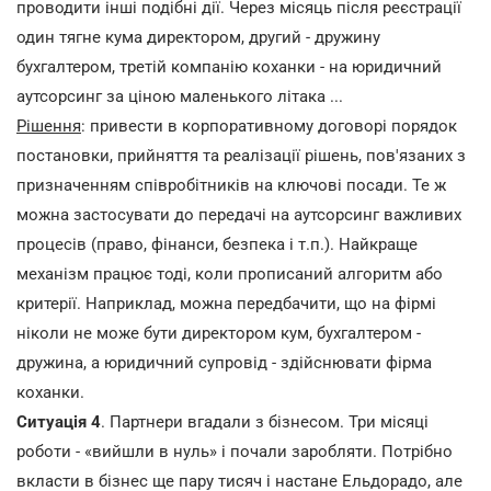
проводити інші подібні дії. Через місяць після реєстрації
один тягне кума директором, другий - дружину
бухгалтером, третій компанію коханки - на юридичний
аутсорсинг за ціною маленького літака ...
Рішення
: привести в корпоративному договорі порядок
постановки, прийняття та реалізації рішень, пов'язаних з
призначенням співробітників на ключові посади. Те ж
можна застосувати до передачі на аутсорсинг важливих
процесів (право, фінанси, безпека і т.п.). Найкраще
механізм працює тоді, коли прописаний алгоритм або
критерії. Наприклад, можна передбачити, що на фірмі
ніколи не може бути директором кум, бухгалтером -
дружина, а юридичний супровід - здійснювати фірма
коханки.
Ситуація 4
. Партнери вгадали з бізнесом. Три місяці
роботи - «вийшли в нуль» і почали заробляти. Потрібно
вкласти в бізнес ще пару тисяч і настане Ельдорадо, але