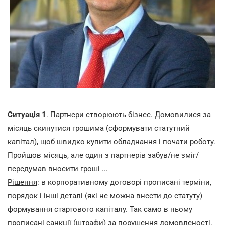
Ситуація 1
. Партнери створюють бізнес. Домовилися за
місяць скинутися грошима (сформувати статутний
капітал), щоб швидко купити обладнання і почати роботу.
Пройшов місяць, але один з партнерів забув/не зміг/
передумав вносити гроші ...
Рішення
: в корпоративному договорі прописані терміни,
порядок і інші деталі (які не можна внести до статуту)
формування стартового капіталу. Так само в ньому
прописані санкції (штрафи) за порушення домовленості.