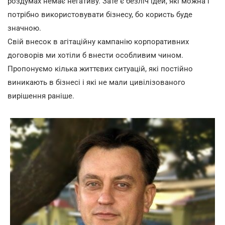
роздумах немає негативу. Зате є безліч ідей, які можна і
потрібно використовувати бізнесу, бо користь буде
значною.
Свій внесок в агітаційну кампанію корпоративних
договорів ми хотіли б внести особливим чином.
Пропонуємо кілька життєвих ситуацій, які постійно
виникають в бізнесі і які не мали цивілізованого
вирішення раніше.