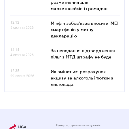
розмитнення для
маркетплейсів і громадян
12.12
Мінфін зобов'язав вносити IMEI
5 серпня 2026
смартфонів у митну
декларацію
14.14
За неподання підтвердження
4 серпня 2026
пільг з МТД штрафу не буде
12.35
Як зміниться розрахунок
29 липня 2026
акцизу за алкоголь і тютюн з
листопада
Центр підтримки користувачів