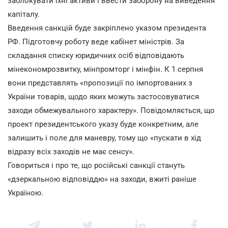
заблокувати їхні активи і ввести заборону на виведення
капіталу.
Введення санкцій буде закріплено указом президента
РФ. Підготовчу роботу веде кабінет міністрів. За
складання списку юридичних осіб відповідають
мінекономрозвитку, мінпромторг і мінфін. К 1 серпня
вони представлять «пропозиції по імпортованих з
України товарів, щодо яких можуть застосовуватися
заходи обмежувального характеру». Повідомляється, що
проект президентського указу буде конкретним, але
залишить і поле для маневру, тому що «пускати в хід
відразу всіх заходів не має сенсу».
Говориться і про те, що російські санкції стануть
«дзеркальною відповіддю» на заходи, вжиті раніше
Україною.