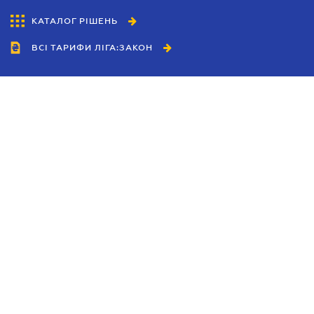
КАТАЛОГ РІШЕНЬ
ВСІ ТАРИФИ ЛІГА:ЗАКОН
Співробітництво
Агенти
Дилери
Політика конфіденційності
Умови використання сайту
Реклама
Блог
Новини компанії
Керівництва
Каталоги компаній
Теми в центрі уваги