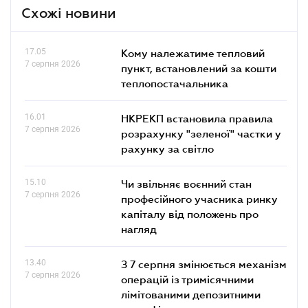
Схожі новини
17.05
Кому належатиме тепловий
7 серпня 2026
пункт, встановлений за кошти
теплопостачальника
16.01
НКРЕКП встановила правила
7 серпня 2026
розрахунку "зеленої" частки у
рахунку за світло
15.10
Чи звільняє воєнний стан
7 серпня 2026
професійного учасника ринку
капіталу від положень про
нагляд
13.40
З 7 серпня змінюється механізм
7 серпня 2026
операцій із тримісячними
лімітованими депозитними