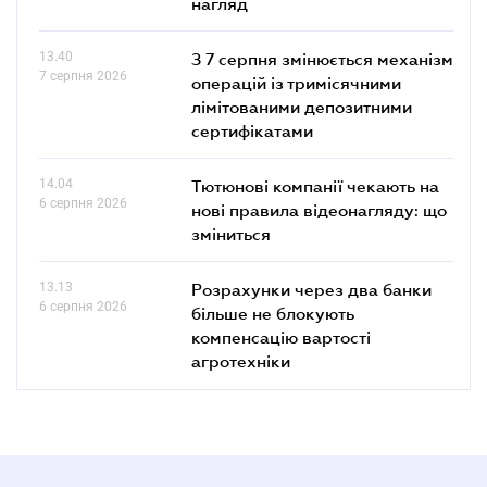
нагляд
13.40
З 7 серпня змінюється механізм
7 серпня 2026
операцій із тримісячними
лімітованими депозитними
сертифікатами
14.04
Тютюнові компанії чекають на
6 серпня 2026
нові правила відеонагляду: що
зміниться
13.13
Розрахунки через два банки
6 серпня 2026
більше не блокують
компенсацію вартості
агротехніки