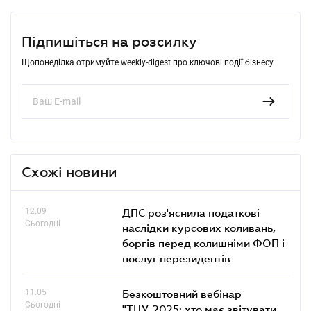
Підпишіться на розсилку
Щопонеділка отримуйте weekly-digest про ключові події бізнесу
Схожі новини
12.09
ДПС роз'яснила податкові
Сьогодні
наслідки курсових коливань,
боргів перед колишніми ФОП і
послуг нерезидентів
11.05
Безкоштовний вебінар
Сьогодні
"ТЦУ-2025: хто має звітувати,