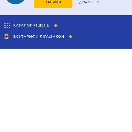
ТАРИФИ
ДЕТАЛЬНІШЕ
КАТАЛОГ РІШЕНЬ
ВСІ ТАРИФИ ЛІГА:ЗАКОН
Співробітництво
Агенти
Дилери
Політика конфіденційності
Умови використання сайту
Реклама
Блог
Новини компанії
Керівництва