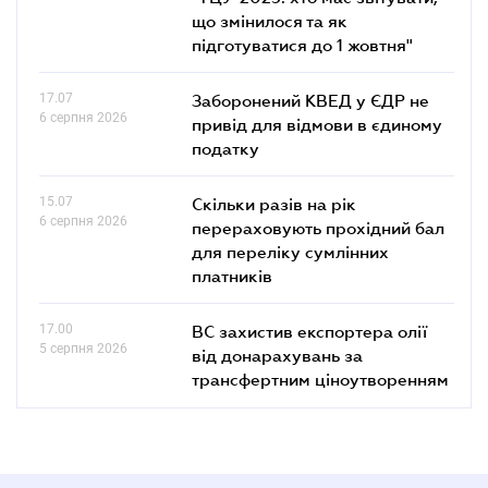
що змінилося та як
підготуватися до 1 жовтня"
17.07
Заборонений КВЕД у ЄДР не
6 серпня 2026
привід для відмови в єдиному
податку
15.07
Скільки разів на рік
6 серпня 2026
перераховують прохідний бал
для переліку сумлінних
платників
17.00
ВС захистив експортера олії
5 серпня 2026
від донарахувань за
трансфертним ціноутворенням