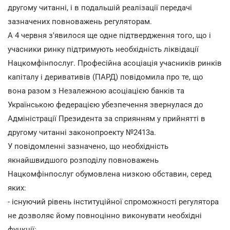
другому читанні, і в подальшій реалізації передачі
зазначених повноважень регуляторам.
А 4 червня з'явилося ще одне підтвердження того, що і
учасники ринку підтримують необхідність ліквідації
Нацкомфінпослуг. Професійна асоціація учасників ринків
капіталу і деривативів (ПАРД) повідомила про те, що
вона разом з Незалежною асоціацією банків та
Українською федерацією убезпечення звернулася до
Адміністрації Президента за сприянням у прийнятті в
другому читанні законопроекту №2413a.
У повідомленні зазначено, що необхідність
якнайшвидшого розподілу повноважень
Нацкомфінпослуг обумовлена низкою обставин, серед
яких:
- існуючий рівень інституційної спроможності регулятора
не дозволяє йому повноцінно виконувати необхідні
функції;