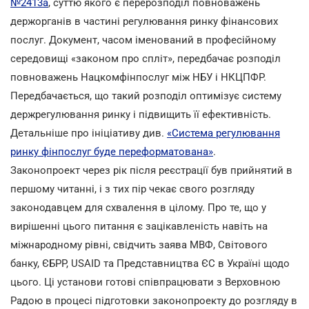
№2413a
, суттю якого є перерозподіл повноважень
держорганів в частині регулювання ринку фінансових
послуг. Документ, часом іменований в професійному
середовищі «законом про спліт», передбачає розподіл
повноважень Нацкомфінпослуг між НБУ і НКЦПФР.
Передбачається, що такий розподіл оптимізує систему
держрегулювання ринку і підвищить її ефективність.
Детальніше про ініціативу див.
«Система регулювання
ринку фінпослуг буде переформатована»
.
Законопроект через рік після реєстрації був прийнятий в
першому читанні, і з тих пір чекає свого розгляду
законодавцем для схвалення в цілому. Про те, що у
вирішенні цього питання є зацікавленість навіть на
міжнародному рівні, свідчить заява МВФ, Світового
банку, ЄБРР, USAID та Представництва ЄС в Україні щодо
цього. Ці установи готові співпрацювати з Верховною
Радою в процесі підготовки законопроекту до розгляду в