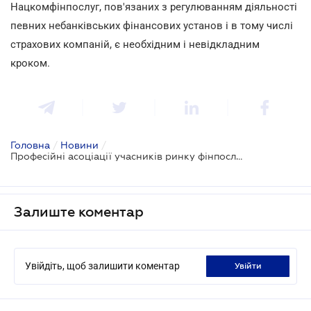
Нацкомфінпослуг, пов'язаних з регулюванням діяльності
певних небанківських фінансових установ і в тому числі
страхових компаній, є необхідним і невідкладним
кроком.
Головна
/
Новини
/
Професійні асоціації учасників ринку фінпослуг просять Президента про сприяння в ліквідації Нацкомфінпослуг
Залиште коментар
Увійдіть, щоб залишити коментар
увійти