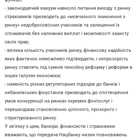
- законодавчий вакуум навколо питання виходу з ринку
страховиків призводить до «мовчазного зникнення з
ринку» недобросовісних учасників та залишення їх
споживачів без належних виплат і можливості захисту
своїх прав;
- велика кількість учасників ринку, фінансову надійність
яких фактично неможливо підтвердити, і непрозорість
ринку ставлять під сумнів пенсійну реформу і реформи в
інших галузях економіки;
- наявність різних регуляторних підходів до банків і
небанківських фінустанов призводить до спотворення
умов конкуренції на ринках окремих фінпослуг і
перешкоджає становленню цілісного, прозорого і
структурованого ринку.
У зв'язку з цим, банкіри, фінансисти і страховики
вважають, що передача Нацбанку низки повноважень