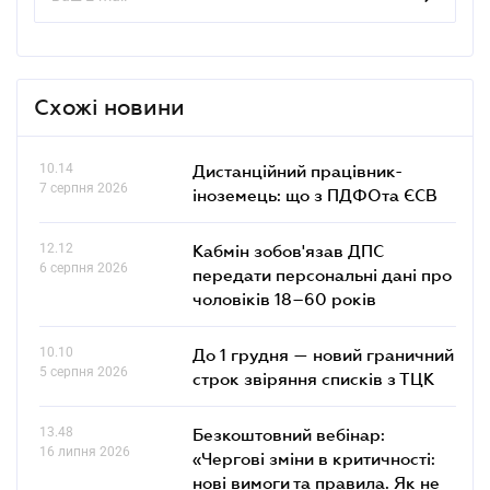
Схожі новини
10.14
Дистанційний працівник-
7 серпня 2026
іноземець: що з ПДФОта ЄСВ
12.12
Кабмін зобов'язав ДПС
6 серпня 2026
передати персональні дані про
чоловіків 18–60 років
10.10
До 1 грудня — новий граничний
5 серпня 2026
строк звіряння списків з ТЦК
13.48
Безкоштовний вебінар:
16 липня 2026
«Чергові зміни в критичності:
нові вимоги та правила. Як не