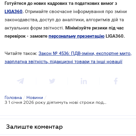
Готуйтеся до нових кадрових та податкових вимог з
LIGA360
.
Отримайте своєчасне інформування про зміни
законодавства, доступ до аналітики, алгоритмів дій та
актуальних форм звітності.
Мінімізуйте ризики під час
перевірок - замовте
персональну презентацію
LIGA360.
Читайте також:
Закон № 4536: ПДВ-зміни, експортне мито,
зарплатна звітність, підакцизні товари та інші новації
Головна
/
Новини
/
З 1 січня 2026 року діятимуть нові строки подання інформації про прийняття та звільнення працівників
Залиште коментар