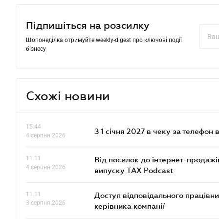
Підпишіться на розсилку
Щопонеділка отримуйте weekly-digest про ключові події
бізнесу
Схожі новини
15.44
З 1 січня 2027 в чеку за телефон
4 серпня 2026
11.11
Від посилок до інтернет-продажі
4 серпня 2026
випуску TAX Podcast
11.11
Доступ відповідального працівни
3 серпня 2026
керівника компанії