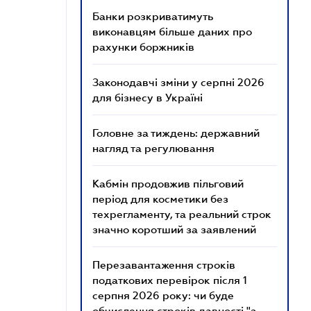
Банки розкриватимуть
виконавцям більше даних про
рахунки боржників
Законодавчі зміни у серпні 2026
для бізнесу в Україні
Головне за тиждень: державний
нагляд та регулювання
Кабмін продовжив пільговий
період для косметики без
техрегламенту, та реальний строк
значно коротший за заявлений
Перезавантаження строків
податкових перевірок після 1
серпня 2026 року: чи буде
обчислення строків давності "з