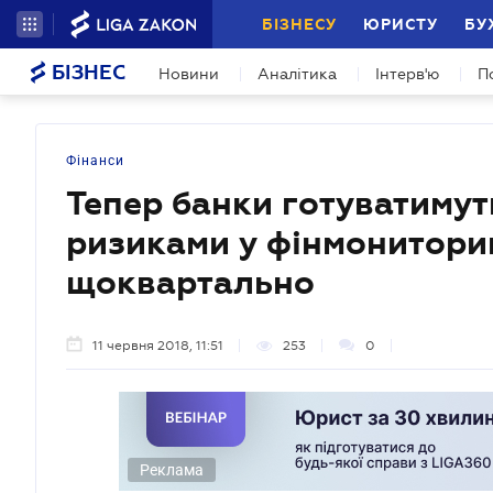
БІЗНЕСУ
ЮРИСТУ
БУ
БІЗНЕС
Новини
Аналітика
Інтерв'ю
П
Фінанси
Тепер банки готуватимут
ризиками у фінмониторин
щоквартально
11 червня 2018, 11:51
253
0
Реклама