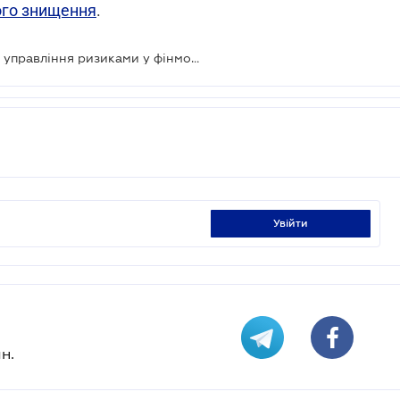
ого знищення
.
Тепер банки готуватимуть звіт про управління ризиками у фінмониторингу щорічно, а не щоквартально
увійти
н.