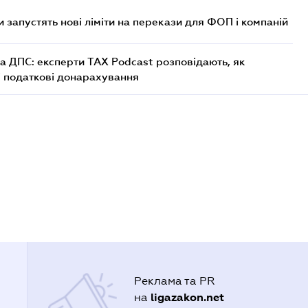
 запустять нові ліміти на перекази для ФОП і компаній
а ДПС: експерти TAX Podcast розповідають, як
і податкові донарахування
Реклама та PR
ligazakon.net
на