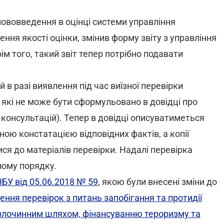
нововведення в оцінці системи управління
ння якості оцінки, змінив форму звіту з управління
ім того, такий звіт тепер потрібно подавати
 в разі виявлення під час виїзної перевірки
 які не може бути сформульовано в довідці про
 консультацій). Тепер в довідці описуватиметься
ою констатацією відповідних фактів, а копії
я до матеріалів перевірки. Надалі перевірка
ному порядку.
БУ від 05.06.2018 № 59
, якою були внесені зміни до
ння перевірок з питань запобігання та протидії
х злочинним шляхом, фінансуванню тероризму та