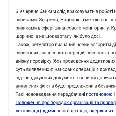
З 9 червня банкам слід враховувати в роботі 
ризиками. Зокрема, Нацбанк, з метою поліпше
ризиками в сфері фінансового моніторингу. Кр
щорічно, а не щокварталу, як було досі.
Також, регулятор визначив новий алгоритм дій
ризикових фінансових операцій, висновок про
виїзну перевірку (без проведення додаткових
суть виявлених фінансових операцій з докладн
підтверджуючих документів повинні долучатис
виявлених фактів буде продовжена в безвиїз
Такі нововведення передбачені
постановою Н
Положення про порядок організації та проведе
легалізації (відмиванню) доходів, одержани