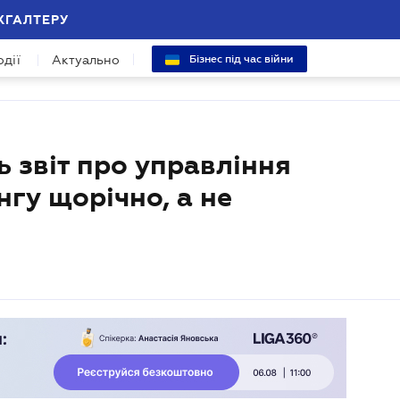
ХГАЛТЕРУ
одії
Актуально
Бізнес під час війни
ь звіт про управління
гу щорічно, а не