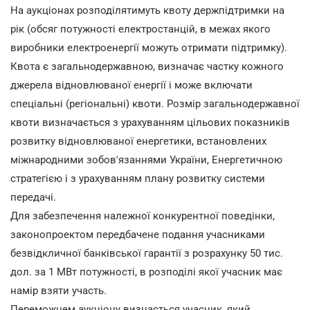
На аукціонах розподілятимуть квоту держпідтримки на
рік (обсяг потужності електростанцій, в межах якого
виробники електроенергії можуть отримати підтримку).
Квота є загальнодержавною, визначає частку кожного
джерела відновлюваної енергії і може включати
спеціальні (регіональні) квоти. Розмір загальнодержавної
квоти визначається з урахуванням цільових показників
розвитку відновлюваної енергетики, встановлених
міжнародними зобов'язаннями України, Енергетичною
стратегією і з урахуванням плану розвитку системи
передачі.
Для забезпечення належної конкурентної поведінки,
законопроектом передбачене подання учасниками
безвідкличної банківської гарантії з розрахунку 50 тис.
дол. за 1 МВт потужності, в розподілі якої учасник має
намір взяти участь.
Переможцем аукціону визнається учасник, який