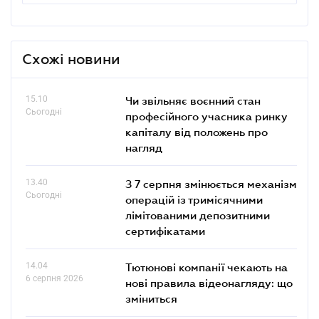
Схожі новини
15.10
Чи звільняє воєнний стан
Сьогодні
професійного учасника ринку
капіталу від положень про
нагляд
13.40
З 7 серпня змінюється механізм
Сьогодні
операцій із тримісячними
лімітованими депозитними
сертифікатами
14.04
Тютюнові компанії чекають на
6 серпня 2026
нові правила відеонагляду: що
зміниться