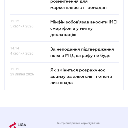
розмитнення для
маркетплейсів і громадян
12.12
Мінфін зобов'язав вносити IMEI
5 серпня 2026
смартфонів у митну
декларацію
14.14
За неподання підтвердження
4 серпня 2026
пільг з МТД штрафу не буде
12.35
Як зміниться розрахунок
29 липня 2026
акцизу за алкоголь і тютюн з
листопада
Центр підтримки користувачів