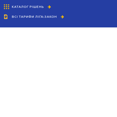
КАТАЛОГ РІШЕНЬ
ВСІ ТАРИФИ ЛІГА:ЗАКОН
Співробітництво
Агенти
Дилери
Політика конфіденційності
Умови використання сайту
Реклама
Блог
Новини компанії
Керівництва
Каталоги компаній
Теми в центрі уваги