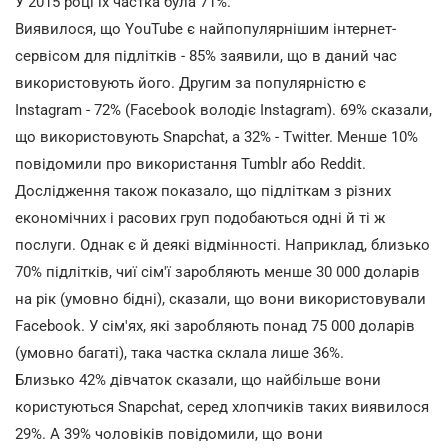
У 2015 році їх частка була 71%.
Виявилося, що YouTube є найпопулярнішим інтернет-
сервісом для підлітків - 85% заявили, що в даний час
використовують його. Другим за популярністю є
Instagram - 72% (Facebook володіє Instagram). 69% сказали,
що використовують Snapchat, а 32% - Twitter. Менше 10%
повідомили про використання Tumblr або Reddit.
Дослідження також показало, що підліткам з різних
економічних і расових груп подобаються одні й ті ж
послуги. Однак є й деякі відмінності. Наприклад, близько
70% підлітків, чиї сім'ї заробляють менше 30 000 доларів
на рік (умовно бідні), сказали, що вони використовували
Facebook. У сім'ях, які заробляють понад 75 000 доларів
(умовно багаті), така частка склала лише 36%.
Близько 42% дівчаток сказали, що найбільше вони
користуються Snapchat, серед хлопчиків таких виявилося
29%. А 39% чоловіків повідомили, що вони