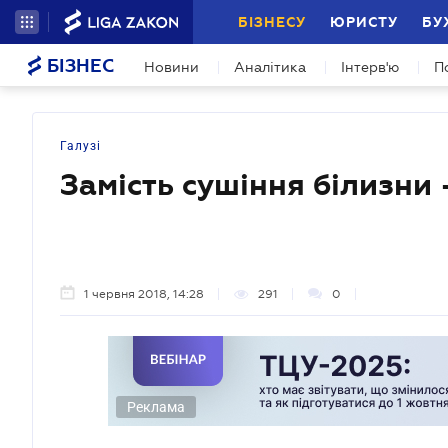
БІЗНЕСУ
ЮРИСТУ
БУ
БІЗНЕС
Новини
Аналітика
Інтерв'ю
П
Галузі
Замість сушіння білизни 
1 червня 2018, 14:28
291
0
Реклама