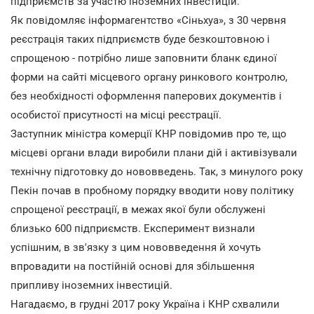
підприємств за участю іноземних інвестицій.
Як повідомляє інформагентство «Сіньхуа», з 30 червня
реєстрація таких підприємств буде безкоштовною і
спрощеною - потрібно лише заповнити бланк єдиної
форми на сайті місцевого органу ринкового контролю,
без необхідності оформлення паперових документів і
особистої присутності на місці реєстрації.
Заступник міністра комерції КНР повідомив про те, що
місцеві органи влади виробили плани дій і активізували
технічну підготовку до нововведень. Так, з минулого року
Пекін почав в пробному порядку вводити нову політику
спрощеної реєстрації, в межах якої були обслужені
близько 600 підприємств. Експеримент визнали
успішним, в зв'язку з цим нововведення й хочуть
впровадити на постійній основі для збільшення
припливу іноземних інвестицій.
Нагадаємо, в грудні 2017 року Україна і КНР схвалили