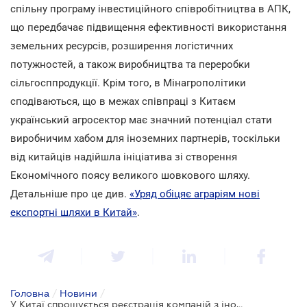
спільну програму інвестиційного співробітництва в АПК,
що передбачає підвищення ефективності використання
земельних ресурсів, розширення логістичних
потужностей, а також виробництва та переробки
сільгосппродукції. Крім того, в Мінагрополітики
сподіваються, що в межах співпраці з Китаєм
український агросектор має значний потенціал стати
виробничим хабом для іноземних партнерів, тоскільки
від китайців надійшла ініціатива зі створення
Економічного поясу великого шовкового шляху.
Детальніше про це див.
«Уряд обіцяє аграріям нові
експортні шляхи в Китай»
.
Головна
/
Новини
/
У Китаї спрощується реєстрація компаній з іноземною участю