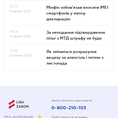
12.12
Мінфін зобов'язав вносити IMEI
5 серпня 2026
смартфонів у митну
декларацію
14.14
За неподання підтвердження
4 серпня 2026
пільг з МТД штрафу не буде
12.35
Як зміниться розрахунок
29 липня 2026
акцизу за алкоголь і тютюн з
листопада
Центр підтримки користувачів
0-800-210-103
ПРО КОМПАНІЮ
Підбір продуктів та рішень