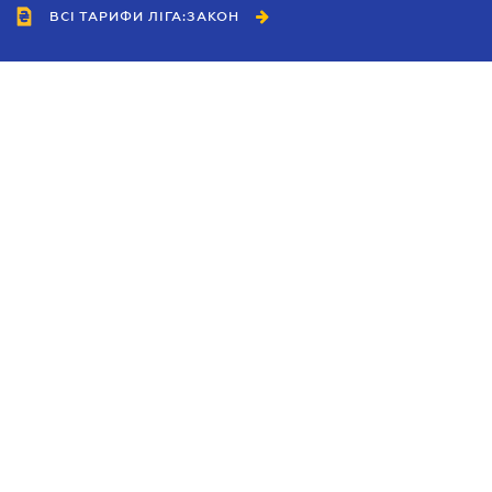
ВСІ ТАРИФИ ЛІГА:ЗАКОН
Співробітництво
Агенти
Дилери
Політика конфіденційності
Умови використання сайту
Реклама
Блог
Новини компанії
Керівництва
Каталоги компаній
Теми в центрі уваги
Підтримка та контакти