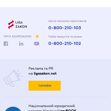
Центр підтримки користувачів
0-800-210-103
ПРО КОМПАНІЮ
Підбір продуктів та рішень
0-800-210-102
Реклама та PR
на
ligazakon.net
ТАРИФИ
Національний юридичний
каталог України
Liga:BOOK