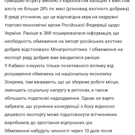
сумішшю нітрату амонію з карбонатом кальцію з вмістом
азоту не більше 28% по масі (різновид азотного добрива).
В уряді уточнили, що це відповідна міра на недружні
торгово-економічні кроки Російської Федерації щодо
України. Раніше в ЗМІ поширювалася інформація, що
необхідність обмеження на імпорт російських азотних
добрив відстоювало Мінагрополітики. І обмеження на
експорт ряду добрив вже вводилися раніше.
У Кабміні очікують тільки позитивного впливу від
розширення обмежень на національну економіку.
Зокрема, там вважають, що це збереже робочі місця,
зменшить соціальну напругу в регіонах, а також
збільшить податкові надходження. Однак не варто
забувати, що усунення конкуренції з боку відносно
дешевого експорту може підштовхнути вітчизняних
виробників до зростання відпускних цін.
Обмеження набудуть чинності через 10 днів після