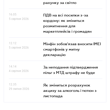
рахунку за світло
16.05
ПДВ на всі посилки з-за
5 серпня 2026
кордону: як зміниться
розмитнення для
маркетплейсів і громадян
12.12
Мінфін зобов'язав вносити IMEI
5 серпня 2026
смартфонів у митну
декларацію
14.14
За неподання підтвердження
4 серпня 2026
пільг з МТД штрафу не буде
12.35
Як зміниться розрахунок
29 липня 2026
акцизу за алкоголь і тютюн з
листопада