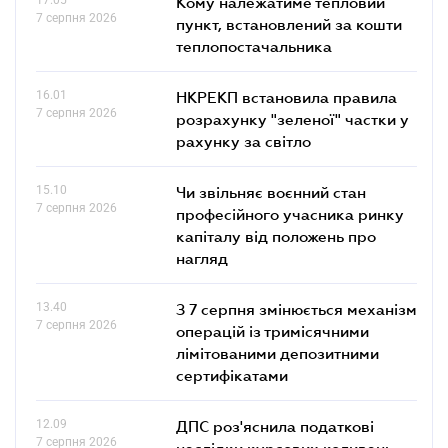
Кому належатиме тепловий
7 серпня 2026
пункт, встановлений за кошти
теплопостачальника
16.01
НКРЕКП встановила правила
7 серпня 2026
розрахунку "зеленої" частки у
рахунку за світло
15.10
Чи звільняє воєнний стан
7 серпня 2026
професійного учасника ринку
капіталу від положень про
нагляд
13.40
З 7 серпня змінюється механізм
7 серпня 2026
операцій із тримісячними
лімітованими депозитними
сертифікатами
12.09
ДПС роз'яснила податкові
7 серпня 2026
наслідки курсових коливань,