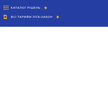
КАТАЛОГ РІШЕНЬ
ВСІ ТАРИФИ ЛІГА:ЗАКОН
Співробітництво
Агенти
Дилери
Політика конфіденційності
Умови використання сайту
Реклама
Блог
Новини компанії
Керівництва
Каталоги компаній
Теми в центрі уваги