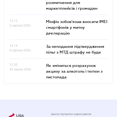
розмитнення для
маркетплейсів і громадян
12.12
Мінфін зобов'язав вносити IMEI
5 серпня 2026
смартфонів у митну
декларацію
14.14
За неподання підтвердження
4 серпня 2026
пільг з МТД штрафу не буде
12.35
Як зміниться розрахунок
29 липня 2026
акцизу за алкоголь і тютюн з
листопада
Центр підтримки користувачів