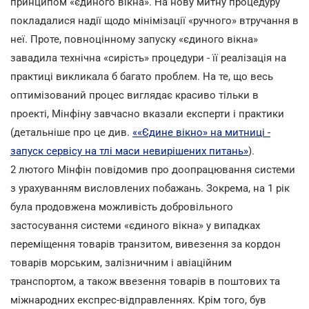
принципом «єдиного вікна». На нову митну процедуру
покладалися надії щодо мінімізації «ручного» втручання в
неї. Проте, повноцінному запуску «єдиного вікна»
завадила технічна «сирість» процедури - її реалізація на
практиці викликала б багато проблем. На те, що весь
оптимізований процес виглядає красиво тільки в
проекті, Мінфіну завчасно вказали експерти і практики
(детальніше про це див.
««Єдине вікно» на митниці -
запуск сервісу на тлі маси невирішених питань»
).
2 лютого Мінфін повідомив про доопрацювання системи
з урахуванням висловлених побажань. Зокрема, на 1 рік
була продовжена можливість добровільного
застосування системи «єдиного вікна» у випадках
переміщення товарів транзитом, вивезення за кордон
товарів морським, залізничним і авіаційним
транспортом, а також ввезення товарів в поштових та
міжнародних експрес-відправленнях. Крім того, був