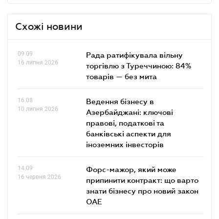
Схожі новини
09.09
Рада ратифікувала вільну
16 липня 2026
торгівлю з Туреччиною: 84%
товарів — без мита
16.08
Ведення бізнесу в
10 липня 2026
Азербайджані: ключові
правові, податкові та
банківські аcпекти для
іноземних інвесторів
14.09
Форс-мажор, який може
16 червня 2026
припинити контракт: що варто
знати бізнесу про новий закон
ОАЕ