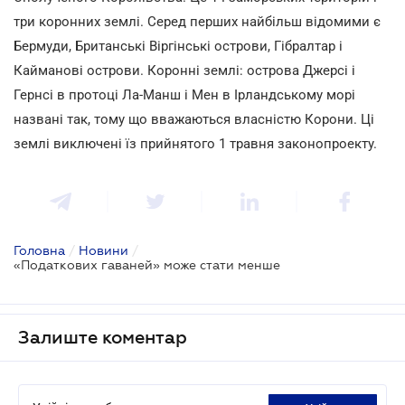
три коронних землі. Серед перших найбільш відомими є
Бермуди, Британські Віргінські острови, Гібралтар і
Кайманові острови. Коронні землі: острова Джерсі і
Гернсі в протоці Ла-Манш і Мен в Ірландському морі
названі так, тому що вважаються власністю Корони. Ці
землі виключені їз прийнятого 1 травня законопроекту.
Головна
/
Новини
/
«Податкових гаваней» може стати менше
Залиште коментар