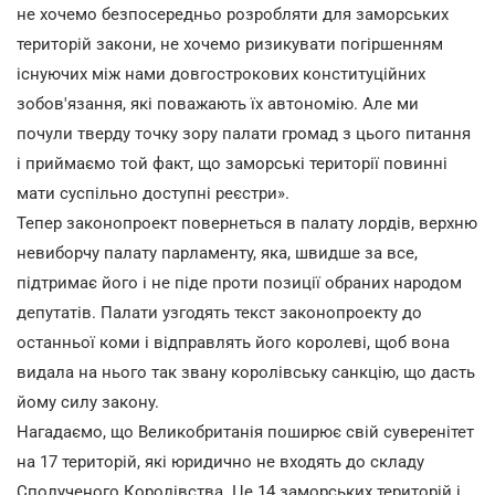
не хочемо безпосередньо розробляти для заморських
територій закони, не хочемо ризикувати погіршенням
існуючих між нами довгострокових конституційних
зобов'язання, які поважають їх автономію. Але ми
почули тверду точку зору палати громад з цього питання
і приймаємо той факт, що заморські території повинні
мати суспільно доступні реєстри».
Тепер законопроект повернеться в палату лордів, верхню
невиборчу палату парламенту, яка, швидше за все,
підтримає його і не піде проти позиції обраних народом
депутатів. Палати узгодять текст законопроекту до
останньої коми і відправлять його королеві, щоб вона
видала на нього так звану королівську санкцію, що дасть
йому силу закону.
Нагадаємо, що Великобританія поширює свій суверенітет
на 17 територій, які юридично не входять до складу
Сполученого Королівства. Це 14 заморських територій і