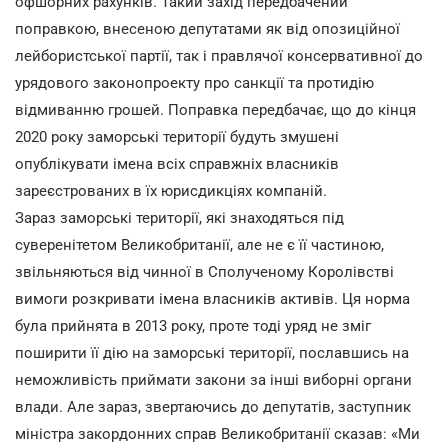
офшорних рахунків. Такий захід передбачений
поправкою, внесеною депутатами як від опозиційної
лейбористської партії, так і правлячої консервативної до
урядового законопроекту про санкції та протидію
відмиванню грошей. Поправка передбачає, що до кінця
2020 року заморські території будуть змушені
опублікувати імена всіх справжніх власників
зареєстрованих в їх юрисдикціях компаній.
Зараз заморські території, які знаходяться під
суверенітетом Великобританії, але не є її частиною,
звільняються від чинної в Сполученому Королівстві
вимоги розкривати імена власників активів. Ця норма
була прийнята в 2013 року, проте тоді уряд не зміг
поширити її дію на заморські території, пославшись на
неможливість приймати закони за інші виборні органи
влади. Але зараз, звертаючись до депутатів, заступник
міністра закордонних справ Великобританії сказав: «Ми