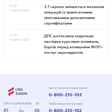
13.40
З 7 серпня змінюється механізм
7 серпня 2026
операцій із тримісячними
лімітованими депозитними
сертифікатами
12.09
ДПС роз'яснила податкові
7 серпня 2026
наслідки курсових коливань,
боргів перед колишніми ФОП і
послуг нерезидентів
Центр підтримки користувачів
0-800-210-103
ПРО КОМПАНІЮ
Підбір продуктів та рішень
0-800-210-102