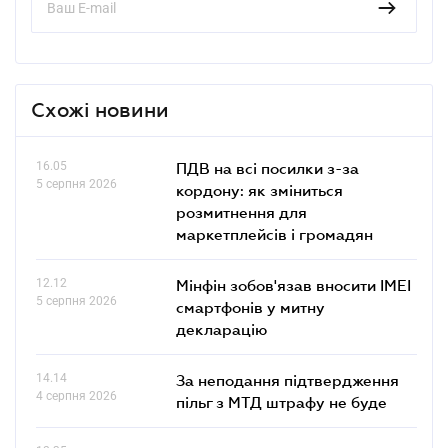
Схожі новини
16.05
ПДВ на всі посилки з-за
5 серпня 2026
кордону: як зміниться
розмитнення для
маркетплейсів і громадян
12.12
Мінфін зобов'язав вносити IMEI
5 серпня 2026
смартфонів у митну
декларацію
14.14
За неподання підтвердження
4 серпня 2026
пільг з МТД штрафу не буде