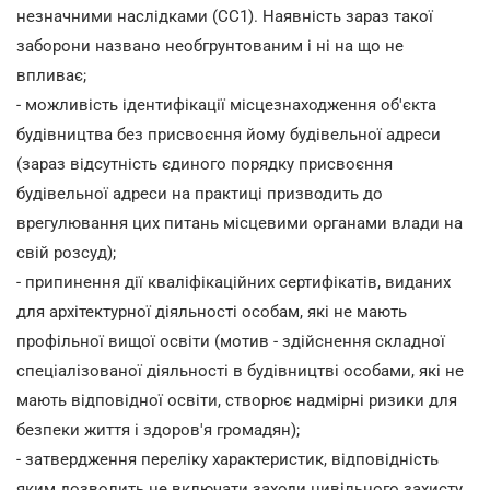
незначними наслідками (СС1). Наявність зараз такої
заборони названо необгрунтованим і ні на що не
впливає;
- можливість ідентифікації місцезнаходження об'єкта
будівництва без присвоєння йому будівельної адреси
(зараз відсутність єдиного порядку присвоєння
будівельної адреси на практиці призводить до
врегулювання цих питань місцевими органами влади на
свій розсуд);
- припинення дії кваліфікаційних сертифікатів, виданих
для архітектурної діяльності особам, які не мають
профільної вищої освіти (мотив - здійснення складної
спеціалізованої діяльності в будівництві особами, які не
мають відповідної освіти, створює надмірні ризики для
безпеки життя і здоров'я громадян);
- затвердження переліку характеристик, відповідність
яким дозволить не включати заходи цивільного захисту