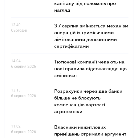
капіталу від положень про
нагляд
13.40
З 7 серпня змінюється механізм
Сьогодні
операцій із тримісячними
лімітованими депозитними
сертифікатами
14.04
Тютюнові компанії чекають на
6 серпня 2026
нові правила відеонагляду: що
зміниться
13.13
Розрахунки через два банки
6 серпня 2026
більше не блокують
компенсацію вартості
агротехніки
11.02
Власники нежитлових
6 серпня 2026
приміщень отримали аргумент