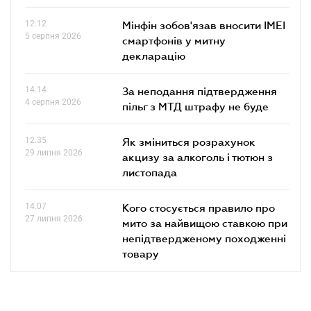
12.12
Мінфін зобов'язав вносити IMEI
5 серпня 2026
смартфонів у митну
декларацію
14.14
За неподання підтвердження
4 серпня 2026
пільг з МТД штрафу не буде
12.35
Як зміниться розрахунок
29 липня 2026
акцизу за алкоголь і тютюн з
листопада
14.07
Кого стосується правило про
27 липня 2026
мито за найвищою ставкою при
непідтвердженому походженні
товару