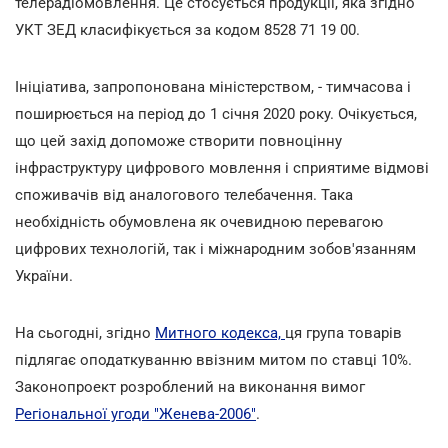
телерадіомовлення. Це стосується продукції, яка згідно
УКТ ЗЕД класифікується за кодом 8528 71 19 00.
Ініціатива, запропонована міністерством, - тимчасова і
поширюється на період до 1 січня 2020 року. Очікується,
що цей захід допоможе створити повноцінну
інфраструктуру цифрового мовлення і сприятиме відмові
споживачів від аналогового телебачення. Така
необхідність обумовлена як очевидною перевагою
цифрових технологій, так і міжнародним зобов'язанням
України.
На сьогодні, згідно
Митного кодекса,
ця група товарів
підлягає оподаткуванню ввізним митом по ставці 10%.
Законопроект розроблений на виконання вимог
Регіональної угоди "Женева-2006"
.