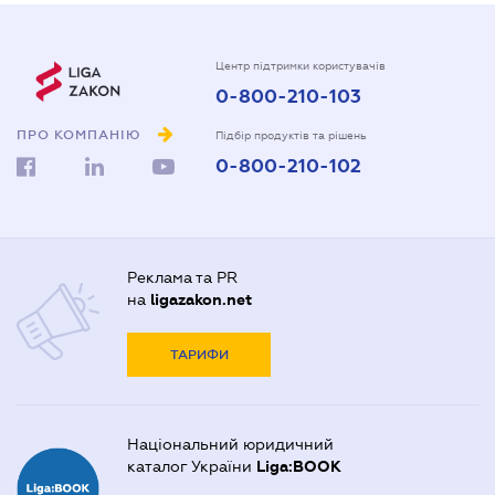
Центр підтримки користувачів
0-800-210-103
ПРО КОМПАНІЮ
Підбір продуктів та рішень
0-800-210-102
Реклама та PR
на
ligazakon.net
ТАРИФИ
Національний юридичний
каталог України
Liga:BOOK