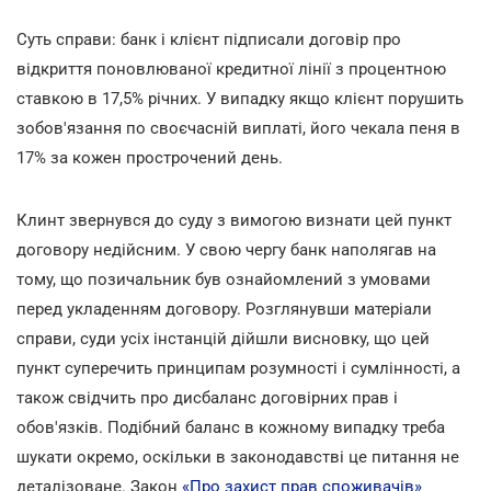
Суть справи: банк і клієнт підписали договір про
відкриття поновлюваної кредитної лінії з процентною
ставкою в 17,5% річних. У випадку якщо клієнт порушить
зобов'язання по своєчасній виплаті, його чекала пеня в
17% за кожен прострочений день.
Клинт звернувся до суду з вимогою визнати цей пункт
договору недійсним. У свою чергу банк наполягав на
тому, що позичальник був ознайомлений з умовами
перед укладенням договору. Розглянувши матеріали
справи, суди усіх інстанцій дійшли висновку, що цей
пункт суперечить принципам розумності і сумлінності, а
також свідчить про дисбаланс договірних прав і
обов'язків. Подібний баланс в кожному випадку треба
шукати окремо, оскільки в законодавстві це питання не
деталізоване. Закон
«Про захист прав споживачів»