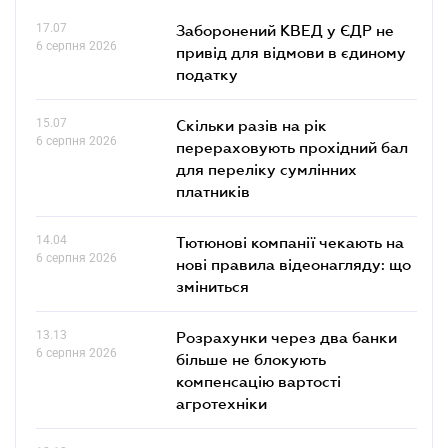
17.07
Заборонений КВЕД у ЄДР не
6 серпня 2026
привід для відмови в єдиному
податку
15.07
Скільки разів на рік
6 серпня 2026
перераховують прохідний бал
для переліку сумлінних
платників
14.04
Тютюнові компанії чекають на
6 серпня 2026
нові правила відеонагляду: що
зміниться
13.13
Розрахунки через два банки
6 серпня 2026
більше не блокують
компенсацію вартості
агротехніки