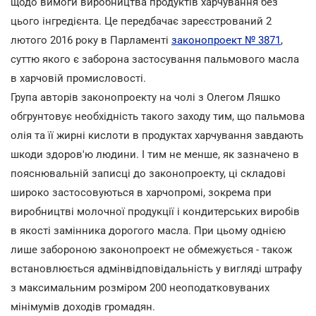
щодо вимоги виробництва продуктів харчування без
цього інгредієнта. Це передбачає зареєстрований 2
лютого 2016 року в Парламенті
законопроект № 3871
,
суттю якого є заборона застосування пальмового масла
в харчовій промисловості.
Група авторів законопроекту на чолі з Олегом Ляшко
обгрунтовує необхідність такого заходу тим, що пальмова
олія та її жирні кислоти в продуктах харчування завдають
шкоди здоров'ю людини. І тим не менше, як зазначено в
пояснювальній записці до законопроекту, ці складові
широко застосовуються в харчопромі, зокрема при
виробництві молочної продукції і кондитерських виробів
в якості замінника дорогого масла. При цьому однією
лише забороною законопроект не обмежується - також
встановлюється адмінвідповідальність у вигляді штрафу
з максимальним розміром 200 неоподатковуваних
мінімумів доходів громадян.