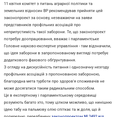
11 квітня комітет з питань аграрної політики та
земельних відносин ВР рекомендував прийняти цей
законопроект за основу, незважаючи на заяви
представників профільних асоціацій про
неприпустимість такої заборони. Те, що законопроект
потребує доопрацювання, вважає і парламентське
Головне науково-експертне управління - там відзначили,
що ідея заборони в запропонованому вигляді потребує
додаткового фахового обґрунтування.
З огляду на дискусійність питання і однозначну незгоду
профільних асоціацій з пропонованою забороною,
благородна мета турботи про здоров'я споживачів не
може досягатися таким радикальним способом.
Це в експертному і парламентському середовищі
розуміють багато хто, тому цілком можливо, що нинішню
ідею табу на пальмову олію спіткає та ж доля, що й
попередню, передбачену
законопроектом № 2492 від