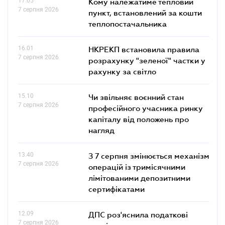
17.05
Кому належатиме тепловий
7 серпня 2026
пункт, встановлений за кошти
теплопостачальника
16.01
НКРЕКП встановила правила
7 серпня 2026
розрахунку "зеленої" частки у
рахунку за світло
15.10
Чи звільняє воєнний стан
7 серпня 2026
професійного учасника ринку
капіталу від положень про
нагляд
13.40
З 7 серпня змінюється механізм
7 серпня 2026
операцій із тримісячними
лімітованими депозитними
сертифікатами
12.09
ДПС роз'яснила податкові
7 серпня 2026