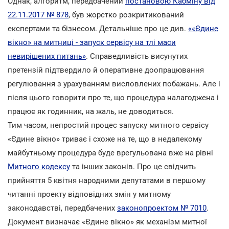
Однак, алгоритм, передбачений
постановою Кабміну від
22.11.2017 № 878
, був жорстко розкритикований
експертами та бізнесом. Детальніше про це див.
««Єдине
вікно» на митниці - запуск сервісу на тлі маси
невирішених питань»
. Справедливість висунутих
претензій підтвердило й оперативне доопрацювання
регулювання з урахуванням висловлених побажань. Але і
після цього говорити про те, що процедура налагоджена і
працює як годинник, на жаль, не доводиться.
Тим часом, непростий процес запуску митного сервісу
«Єдине вікно» триває і схоже на те, що в недалекому
майбутньому процедура буде врегульована вже на рівні
Митного кодексу
та інших законів. Про це свідчить
прийняття 5 квітня народними депутатами в першому
читанні проекту відповідних змін у митному
законодавстві, передбачених
законопроектом № 7010
.
Документ визначає «Єдине вікно» як механізм митної