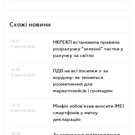
Схожі новини
16.01
НКРЕКП встановила правила
7 серпня 2026
розрахунку "зеленої" частки у
рахунку за світло
16.05
ПДВ на всі посилки з-за
5 серпня 2026
кордону: як зміниться
розмитнення для
маркетплейсів і громадян
12.12
Мінфін зобов'язав вносити IMEI
5 серпня 2026
смартфонів у митну
декларацію
14.14
За неподання підтвердження