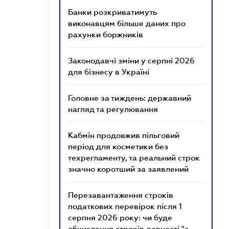
Банки розкриватимуть
виконавцям більше даних про
рахунки боржників
Законодавчі зміни у серпні 2026
для бізнесу в Україні
Головне за тиждень: державний
нагляд та регулювання
Кабмін продовжив пільговий
період для косметики без
техрегламенту, та реальний строк
значно коротший за заявлений
Перезавантаження строків
податкових перевірок після 1
серпня 2026 року: чи буде
обчислення строків давності "з