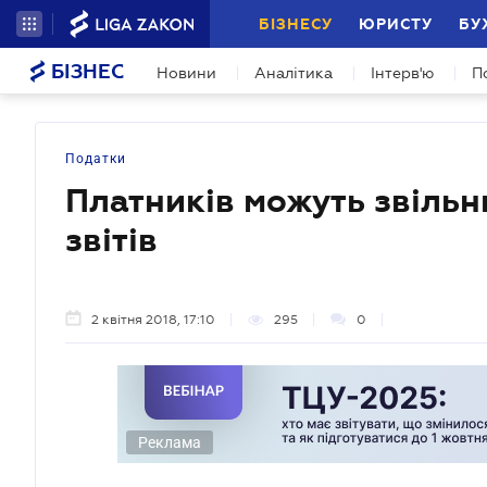
БІЗНЕСУ
ЮРИСТУ
БУ
БІЗНЕС
Новини
Аналітика
Інтерв'ю
П
Податки
Платників можуть звільн
звітів
2 квітня 2018, 17:10
295
0
Реклама