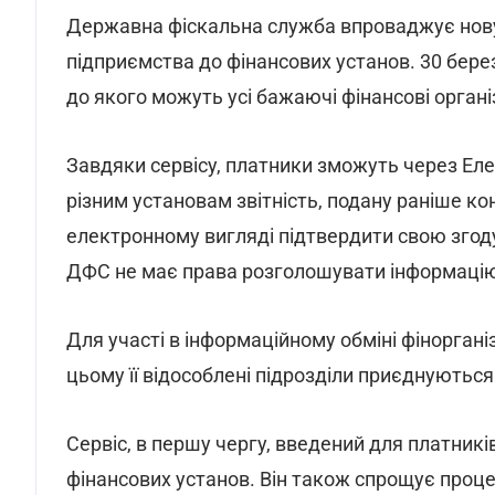
Державна фіскальна служба впроваджує нову п
підприємства до фінансових установ. 30 бере
до якого можуть усі бажаючі фінансові організ
Завдяки сервісу, платники зможуть через Ел
різним установам звітність, подану раніше 
електронному вигляді підтвердити свою згоду
ДФС не має права розголошувати інформаці
Для участі в інформаційному обміні фіноргані
цьому її відособлені підрозділи приєднуютьс
Сервіс, в першу чергу, введений для платників
фінансових установ. Він також спрощує проц