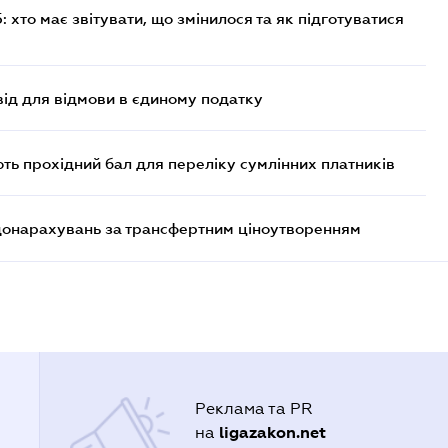
хто має звітувати, що змінилося та як підготуватися
ід для відмови в єдиному податку
ють прохідний бал для переліку сумлінних платників
 донарахувань за трансфертним ціноутворенням
Реклама та PR
ligazakon.net
на