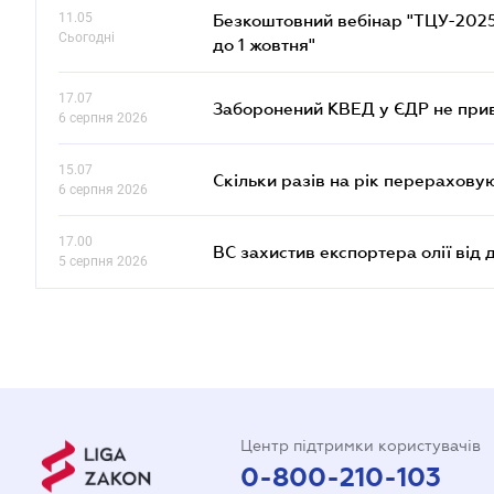
11.05
Безкоштовний вебінар "ТЦУ-2025: 
Сьогодні
до 1 жовтня"
17.07
Заборонений КВЕД у ЄДР не прив
6 серпня 2026
15.07
Скільки разів на рік перерахову
6 серпня 2026
17.00
ВС захистив експортера олії від
5 серпня 2026
Центр підтримки користувачів
0-800-210-103